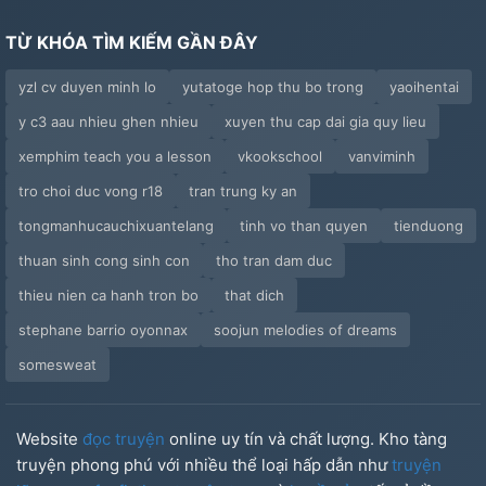
TỪ KHÓA TÌM KIẾM GẦN ĐÂY
yzl cv duyen minh lo
yutatoge hop thu bo trong
yaoihentai
y c3 aau nhieu ghen nhieu
xuyen thu cap dai gia quy lieu
xemphim teach you a lesson
vkookschool
vanviminh
tro choi duc vong r18
tran trung ky an
tongmanhucauchixuantelang
tinh vo than quyen
tienduong
thuan sinh cong sinh con
tho tran dam duc
thieu nien ca hanh tron bo
that dich
stephane barrio oyonnax
soojun melodies of dreams
somesweat
Website
đọc truyện
online uy tín và chất lượng. Kho tàng
truyện phong phú với nhiều thể loại hấp dẫn như
truyện