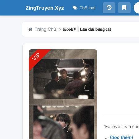
ZingTruyen.Xyz
Thể loại
Trang Chủ
𝐊𝐨𝐨𝐤𝐕 | 𝐋𝐚̂𝐮 đ𝐚̀𝐢 𝐛𝐚̆̀𝐧𝐠 𝐜𝐚́𝐭
"Forever is a sa
[đọc thêm]