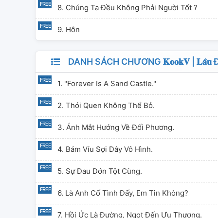
8. Chúng Ta Đều Không Phải Người Tốt ?
9. Hôn
DANH SÁCH CHƯƠNG 𝐊𝐨𝐨𝐤𝐕 | 𝐋𝐚̂𝐮 Đ𝐚̀𝐢 𝐛𝐚
1. "Forever Is A Sand Castle."
2. Thói Quen Không Thể Bỏ.
3. Ánh Mắt Hướng Về Đối Phương.
4. Bám Víu Sợi Dây Vô Hình.
5. Sự Đau Đớn Tột Cùng.
6. Là Anh Cố Tình Đấy, Em Tin Không?
7. Hồi Ức Là Đường, Ngọt Đến Ưu Thương.