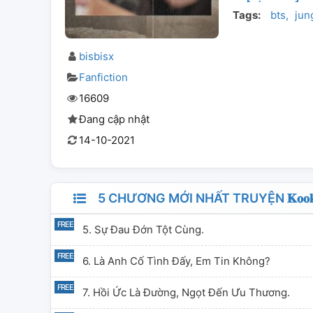
Tags:
bts
jun
bisbisx
Fanfiction
16609
Đang cập nhật
14-10-2021
5 CHƯƠNG MỚI NHẤT TRUYỆN 𝐊𝐨𝐨𝐤𝐕 | 𝐋𝐚̂𝐮 
5. Sự Đau Đớn Tột Cùng.
6. Là Anh Cố Tình Đấy, Em Tin Không?
7. Hồi Ức Là Đường, Ngọt Đến Ưu Thương.