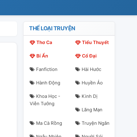
THỂ LOẠI TRUYỆN
Thơ Ca
Tiểu Thuyết
Bí Ẩn
Cổ Đại
Fanfiction
Hài Hước
Hành Động
Huyền Ảo
Khoa Học -
Kinh Dị
Viễn Tưởng
Lãng Mạn
Ma Cà Rồng
Truyện Ngắn
Ngẫu Nhiên
Người Sói