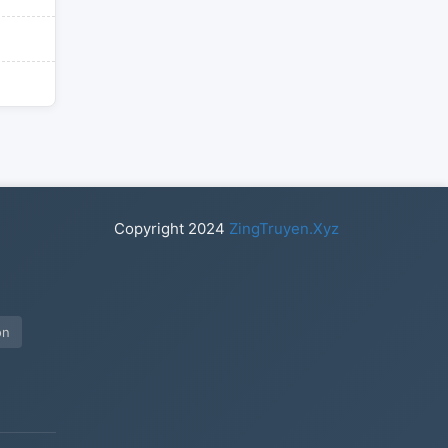
Copyright
2024
ZingTruyen.Xyz
on