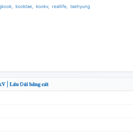
gkook
kooktae
kookv
reallife
taehyung
Đ𝐚̀𝐢 𝐛𝐚̆̀𝐧𝐠 𝐜𝐚́𝐭