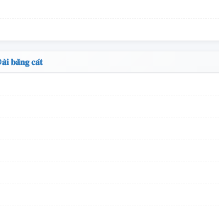
̆̀𝐧𝐠 𝐜𝐚́𝐭