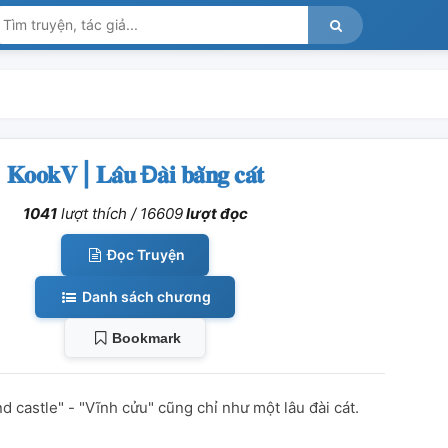
𝐊𝐨𝐨𝐤𝐕 | 𝐋𝐚̂𝐮 Đ𝐚̀𝐢 𝐛𝐚̆̀𝐧𝐠 𝐜𝐚́𝐭
1041
lượt thích /
16609
lượt đọc
Đọc Truyện
Danh sách chương
Bookmark
nd castle" - "Vĩnh cửu" cũng chỉ như một lâu đài cát.