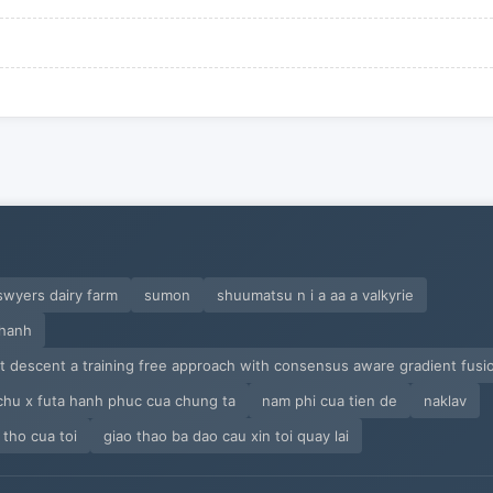
swyers dairy farm
sumon
shuumatsu n i a aa a valkyrie
hanh
nt descent a training free approach with consensus aware gradient fusi
chu x futa hanh phuc cua chung ta
nam phi cua tien de
naklav
 tho cua toi
giao thao ba dao cau xin toi quay lai