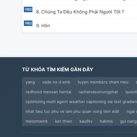
8. Chúng Ta Đều Không Phải Người Tốt ?
9. Hôn
TỪ KHÓA TÌM KIẾM GẦN ĐÂY
yang
vade ne d emk
tuyen members cham meo
redhood meosan hentai
rachelvasutrungphat
quoct
optimizing multi agent weather captioning via text gradie
nhat tieu tuc phu ve lam phu quan vong tien edit
ngai 
melontwink
ket thien
kau6tv
hakmis
gui nang