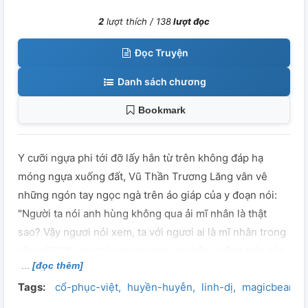
2
lượt thích /
138
lượt đọc
Đọc Truyện
Danh sách chương
Bookmark
Y cưỡi ngựa phi tới đỡ lấy hắn từ trên không đáp hạ
móng ngựa xuống đất, Vũ Thần Trương Lăng vân vê
những ngón tay ngọc ngà trên áo giáp của y đoạn nói:
"Người ta nói anh hùng không qua ải mĩ nhân là thật
sao? Vậy ngươi nói xem, ta với ngươi ai là mĩ nhân trong
câu nói?" Y vừa thúc ngựa chạy vừa hôn xuống trán của
[đọc thêm]
Vũ Thần Trương Lăng đoạn nói: "Ngươi chính là mĩ nhân
Tags:
cổ-phục-việt
huyền-huyễn
linh-dị
magicbeans
của ta." Hắn cười đoạn kéo hắn ta xuống hôn lên môi
hắn ta nói: "Ngươi cũng là mĩ nhân của bổn toạ.", hắn ta