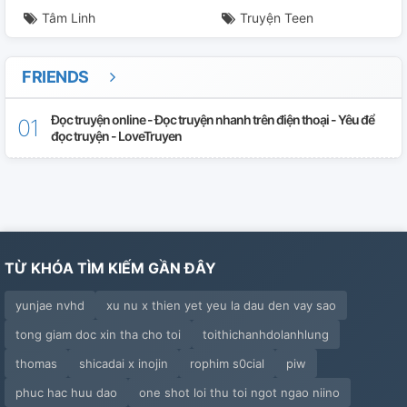
Tâm Linh
Truyện Teen
Chương 27: Cầu Nguyện.
Chương 28: Hồ Hỷ.
FRIENDS
Đọc truyện online - Đọc truyện nhanh trên điện thoại - Yêu để
đọc truyện - LoveTruyen
TỪ KHÓA TÌM KIẾM GẦN ĐÂY
yunjae nvhd
xu nu x thien yet yeu la dau den vay sao
tong giam doc xin tha cho toi
toithichanhdolanhlung
thomas
shicadai x inojin
rophim s0cial
piw
phuc hac huu dao
one shot loi thu toi ngot ngao niino