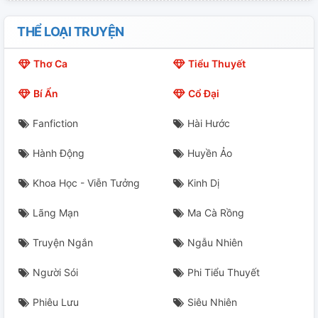
Chương 18: Nguyệt Thực.
THỂ LOẠI TRUYỆN
Chương 19: Hỗn Ảo.
Thơ Ca
Tiểu Thuyết
Chương 20: Cùng Ngươi.
Bí Ẩn
Cổ Đại
Chương 21: Vực Thẳm.
Fanfiction
Hài Hước
Chương 22: Trung Ấm.
Hành Động
Huyền Ảo
Chương 23: Vũ Hoạ.
Khoa Học - Viễn Tưởng
Kinh Dị
Chương 24: Khoai Lang.
Lãng Mạn
Ma Cà Rồng
Chương 25: Giải Mã.
Truyện Ngắn
Ngẫu Nhiên
Tranh Ngũ Vị Tiên Nữ Mặt Khổ
Người Sói
Phi Tiểu Thuyết
Phiêu Lưu
Siêu Nhiên
Chương 26: Sinh Con.