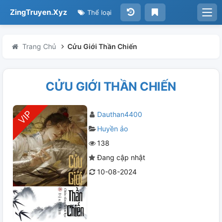
ZingTruyen.Xyz
Thể loại
Trang Chủ
Cửu Giới Thần Chiến
CỬU GIỚI THẦN CHIẾN
Dauthan4400
Huyền ảo
138
Đang cập nhật
10-08-2024