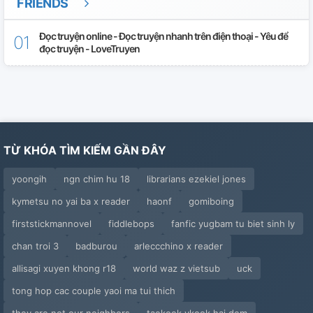
FRIENDS
Đọc truyện online - Đọc truyện nhanh trên điện thoại - Yêu để
đọc truyện - LoveTruyen
TỪ KHÓA TÌM KIẾM GẦN ĐÂY
yoongih
ngn chim hu 18
librarians ezekiel jones
kymetsu no yai ba x reader
haonf
gomiboing
firststickmannovel
fiddlebops
fanfic yugbam tu biet sinh ly
chan troi 3
badburou
arleccchino x reader
allisagi xuyen khong r18
world waz z vietsub
uck
tong hop cac couple yaoi ma tui thich