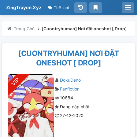
ZingTruyen.Xyz
Thể loại
Trang Chủ
[Cuontryhuman] Nơi đặt oneshot [ Drop]
[CUONTRYHUMAN] NƠI ĐẶT
ONESHOT [ DROP]
DokuDeno
Fanfiction
10684
Đang cập nhật
27-12-2020