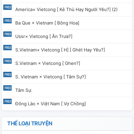
America× Vietcong [ Kẻ Thù Hay Người Yêu?] (2)
Ba Que × Vietnam [ Bông Hoa]
Ussr× Vietcong [ Ăn Trưa?]
S.Vietnam× Vietcong [ H] [ Ghét Hay Yêu?]
S.Vietnam × Vietcong [ Ghen?]
S. Vietnam × Vietcong [ Tâm Sự?]
Tâm Sự.
Đông Lào × Việt Nam [ Vợ Chồng]
THỂ LOẠI TRUYỆN