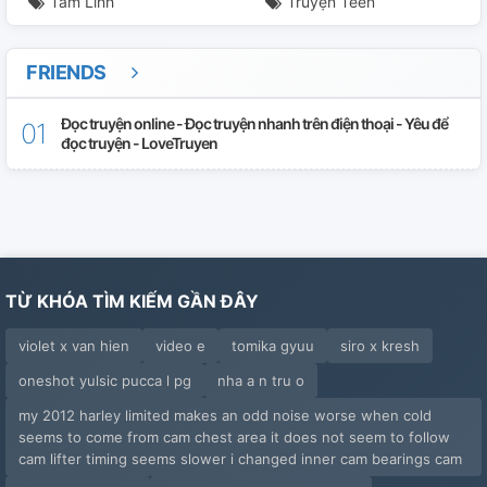
Tâm Linh
Truyện Teen
FRIENDS
Đọc truyện online - Đọc truyện nhanh trên điện thoại - Yêu để
đọc truyện - LoveTruyen
TỪ KHÓA TÌM KIẾM GẦN ĐÂY
violet x van hien
video e
tomika gyuu
siro x kresh
oneshot yulsic pucca l pg
nha a n tru o
my 2012 harley limited makes an odd noise worse when cold
seems to come from cam chest area it does not seem to follow
cam lifter timing seems slower i changed inner cam bearings cam