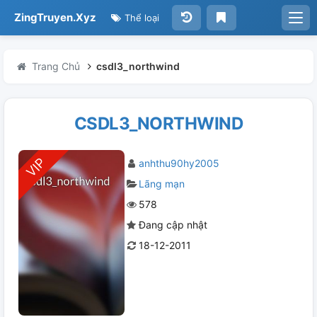
ZingTruyen.Xyz
Thể loại
Trang Chủ
csdl3_northwind
CSDL3_NORTHWIND
anhthu90hy2005
Lãng mạn
578
Đang cập nhật
18-12-2011