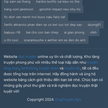
hip zam zai thang
hardra textfic cai kieu no the
hang xom jakehoon
genshin impact neu nhu ho
fic dich van menh troi buoc nalu fairy tail
fanfic allnaruto phan dien se co ket cuc tot dep sao
duong61
bajiuyu r18
bai cho con ban chep
ai gian phong
vtkh
u thi cuoi
scaramouche x aether em se den do anh
Website
đọc truyện
online uy tín và chất lượng. Kho tàng
truyện phong phú với nhiều thể loại hấp dẫn như
truyện
lãng mạn
,
fanfiction
,
truyện teen
và
huyền ảo
, tất cả đều
được tổng hợp trên internet. Hãy đồng hành và ủng hộ
website bằng cách giới thiệu đến bạn bè nhé. Chúc bạn có
những giây phút thư giãn và trải nghiệm đọc truyện thật
tuyệt vời!
Copyright
2024
ZingTruyen.Xyz