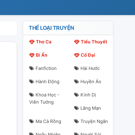
THỂ LOẠI TRUYỆN
Thơ Ca
Tiểu Thuyết
Bí Ẩn
Cổ Đại
Fanfiction
Hài Hước
Hành Động
Huyền Ảo
Khoa Học -
Kinh Dị
Viễn Tưởng
Lãng Mạn
Ma Cà Rồng
Truyện Ngắn
Ngẫu Nhiên
Người Sói