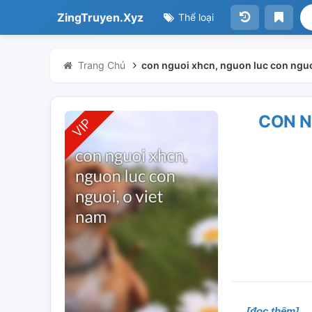
ZingTruyen.Xyz
Thể loại
Trang Chủ
con nguoi xhcn, nguon luc con nguo
CON N
[đọc thêm]