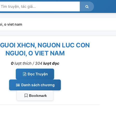
i, o viet nam
GUOI XHCN, NGUON LUC CON
NGUOI, O VIET NAM
0
lượt thích /
304
lượt đọc
Đọc Truyện
Danh sách chương
Bookmark