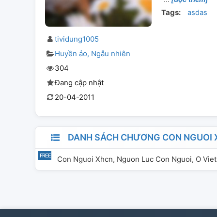
Tags:
asdas
tividung1005
Huyền ảo
Ngẫu nhiên
304
Đang cập nhật
20-04-2011
DANH SÁCH CHƯƠNG CON NGUOI X
Con Nguoi Xhcn, Nguon Luc Con Nguoi, O Vie