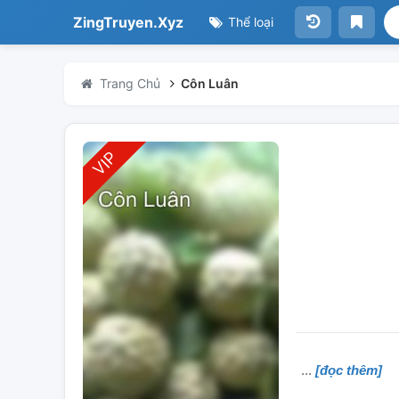
ZingTruyen.Xyz
Thể loại
Trang Chủ
Côn Luân
[đọc thêm]