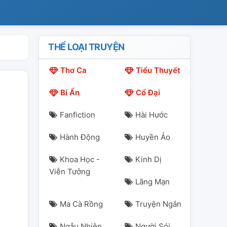
THỂ LOẠI TRUYỆN
Thơ Ca
Tiểu Thuyết
Bí Ẩn
Cổ Đại
Fanfiction
Hài Hước
Hành Động
Huyền Ảo
Khoa Học -
Kinh Dị
Viễn Tưởng
Lãng Mạn
Ma Cà Rồng
Truyện Ngắn
Ngẫu Nhiên
Người Sói