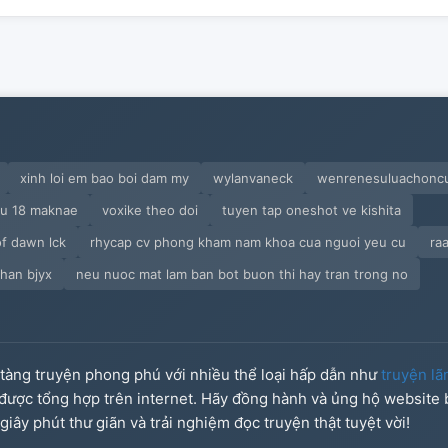
xinh loi em bao boi dam my
wylanvaneck
wenrenesuluachonc
ou 18 maknae
voxike theo doi
tuyen tap oneshot ve kishita
of dawn lck
rhycap cv phong kham nam khoa cua nguoi yeu cu
ra
nhan bjyx
neu nuoc mat lam ban bot buon thi hay tran trong no
o tàng truyện phong phú với nhiều thể loại hấp dẫn như
truyện lã
u được tổng hợp trên internet. Hãy đồng hành và ủng hộ website
iây phút thư giãn và trải nghiệm đọc truyện thật tuyệt vời!