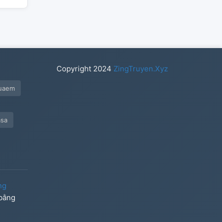
Copyright
2024
ZingTruyen.Xyz
uaem
asa
ng
 bằng