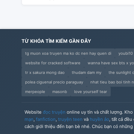
TỪ KHÓA TÌM KIẾM GẦN ĐÂY
tg muon xoa truyen ma ko dc nen hay quen di
youbi10
website for cracked software
wanna have sex bts x y
tr x sakura mong dao
thudam dam my
the sunlight 
polea ciguenal precio paraguay
nhat tieu bao boi tinh 
merpeople
masonb
love yourself tear
Website
đọc truyện
online uy tín và chất lượng. Kh
mạn
,
fanfiction
,
truyện teen
và
huyền ảo
, tất cả đề
cách giới thiệu đến bạn bè nhé. Chúc bạn có những g