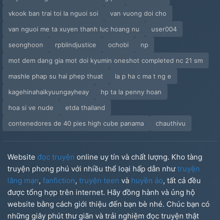
vkook ban trai toi la nguoi soi
van vuong doi cho
van nguoi me ta xuyen thanh luc hoang nu
user004
seonghoon
rpblindjustice
ochobi
np
mot dem dang gia mot doi kyumin oneshot completed nc 21 sm
mashle phap su hai phep thuat
la p ha c ma t ng e
kagehinahaikyuungayheay
hp ta la penny hoan
hoa si ve nude
etda thailand
contenedores de 40 pies high cube panama
chauthivu
Website
đọc truyện
online uy tín và chất lượng. Kho tàng
truyện phong phú với nhiều thể loại hấp dẫn như
truyện
lãng mạn
,
fanfiction
,
truyện teen
và
huyền ảo
, tất cả đều
được tổng hợp trên internet. Hãy đồng hành và ủng hộ
website bằng cách giới thiệu đến bạn bè nhé. Chúc bạn có
những giây phút thư giãn và trải nghiệm đọc truyện thật