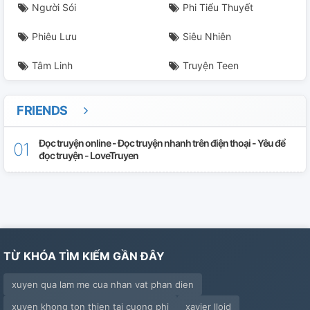
Người Sói
Phi Tiểu Thuyết
Phiêu Lưu
Siêu Nhiên
Tâm Linh
Truyện Teen
FRIENDS
Đọc truyện online - Đọc truyện nhanh trên điện thoại - Yêu để
đọc truyện - LoveTruyen
TỪ KHÓA TÌM KIẾM GẦN ĐÂY
xuyen qua lam me cua nhan vat phan dien
xuyen khong ton thien tai cuong phi
xavier lloid