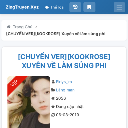
ZingTruyen.Xyz
Thể loại
Trang Chủ
[CHUYỂN VER][KOOKROSE] Xuyên về làm sủng phi
[CHUYỂN VER][KOOKROSE]
XUYÊN VỀ LÀM SỦNG PHI
Eirlys_ira
Lãng mạn
2056
Đang cập nhật
06-08-2019