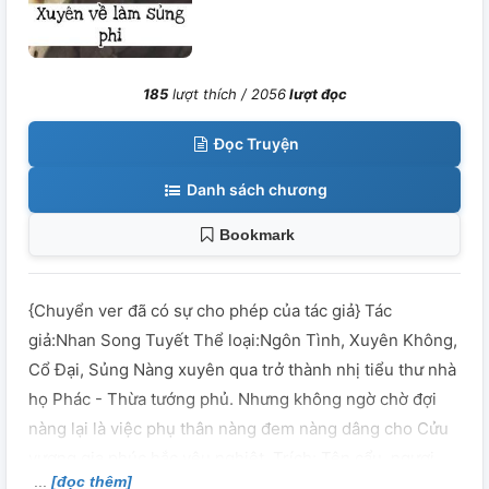
185
lượt thích /
2056
lượt đọc
Đọc Truyện
Danh sách chương
Bookmark
{Chuyển ver đã có sự cho phép của tác giả} Tác
giả:Nhan Song Tuyết Thể loại:Ngôn Tình, Xuyên Không,
Cổ Đại, Sủng Nàng xuyên qua trở thành nhị tiểu thư nhà
họ Phác - Thừa tướng phủ. Nhưng không ngờ chờ đợi
nàng lại là việc phụ thân nàng đem nàng dâng cho Cửu
vương gia phúc hắc yêu nghiệt. Trích: Tên cẩu, ngươi
[đọc thêm]
nhất định không được xảy ra chuyện gì không ta sẽ đau