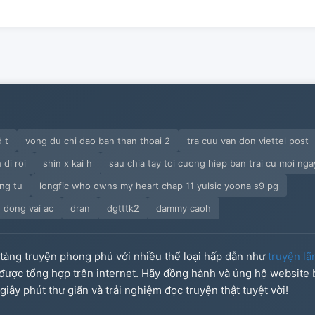
 t
vong du chi dao ban than thoai 2
tra cuu van don viettel post
 di roi
shin x kai h
sau chia tay toi cuong hiep ban trai cu moi nga
ng tu
longfic who owns my heart chap 11 yulsic yoona s9 pg
 dong vai ac
dran
dgtttk2
dammy caoh
o tàng truyện phong phú với nhiều thể loại hấp dẫn như
truyện lã
u được tổng hợp trên internet. Hãy đồng hành và ủng hộ website
iây phút thư giãn và trải nghiệm đọc truyện thật tuyệt vời!