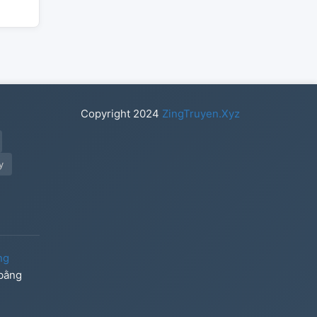
Copyright
2024
ZingTruyen.Xyz
y
ng
 bằng