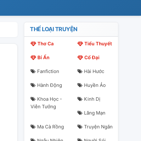
THỂ LOẠI TRUYỆN
Thơ Ca
Tiểu Thuyết
Bí Ẩn
Cổ Đại
Fanfiction
Hài Hước
Hành Động
Huyền Ảo
Khoa Học -
Kinh Dị
Viễn Tưởng
Lãng Mạn
Ma Cà Rồng
Truyện Ngắn
Ngẫu Nhiên
Người Sói