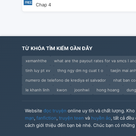
Chap 4
TỪ KHÓA TÌM KIẾM GẦN ĐÂY
xemanhthe
what are the payout rates for va smcs l and
tinh luy pt xv
thng ngy dm ng cuat t o
taejin mai anh
numero de telefono de krediya el salvador
nhat ban co
le khanh linh
kwon
joonhwi
hong hoang
dung
Website
đọc truyện
online uy tín và chất lượng. Kh
mạn
,
fanfiction
,
truyện teen
và
huyền ảo
, tất cả đề
cách giới thiệu đến bạn bè nhé. Chúc bạn có những g