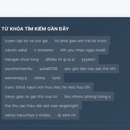
TỪ KHÓA TÌM KIẾM GẦN ĐÂY
tuyen tap bo va con gai
toi phai giau em trai toi truoc
naruto sakai
n streamer
kth yeu nhau ngay mua0
hieugav chua tung
alltake th gi ai ai
yyyawn
yuushanizenbu
yukal0106
yeu gioi dao nay sao the nhi
wenreneg p
vimmy
tsnb
trans 1shot najun son huu moc he moc huu chi
tokyo giau co gai nho cua toi
tieu nhuoc phong trong s
the thu cac trieu dai viet nam angelnight
sanzu haruchiyo x rindou
qt xem nh