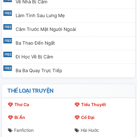
Về Nhà Bị Cắm
Làm Tình Sau Lưng Mẹ
Cắm Trước Mặt Người Ngoài
Ba Thao Đến Ngất
Đi Học Về Bị Cắm
Ba Ba Quay Trực Tiếp
THỂ LOẠI TRUYỆN
Thơ Ca
Tiểu Thuyết
Bí Ẩn
Cổ Đại
Fanfiction
Hài Hước