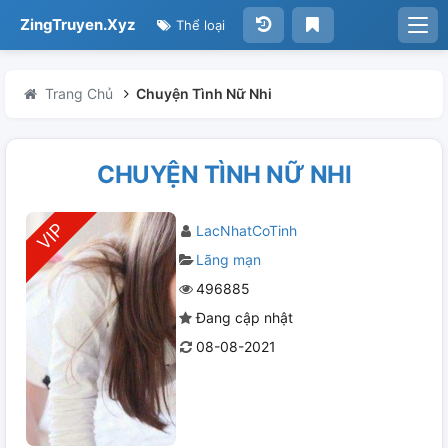
ZingTruyen.Xyz
Thể loại
Trang Chủ
Chuyện Tình Nữ Nhi
CHUYỆN TÌNH NỮ NHI
LacNhatCoTinh
Lãng mạn
496885
Đang cập nhật
08-08-2021