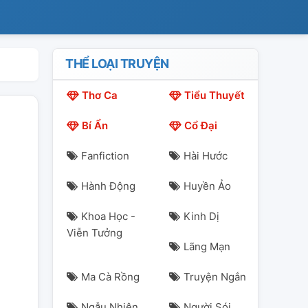
THỂ LOẠI TRUYỆN
Thơ Ca
Tiểu Thuyết
Bí Ẩn
Cổ Đại
Fanfiction
Hài Hước
Hành Động
Huyền Ảo
Khoa Học -
Kinh Dị
Viễn Tưởng
Lãng Mạn
Ma Cà Rồng
Truyện Ngắn
Ngẫu Nhiên
Người Sói