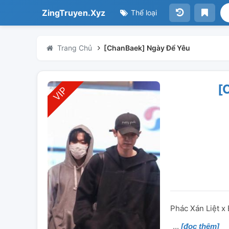
ZingTruyen.Xyz
Thể loại
Trang Chủ
[ChanBaek] Ngày Để Yêu
[
Phác Xán Liệt x
[đọc thêm]