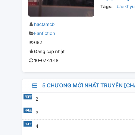
Tags:
baekhyu
hactamcb
Fanfiction
682
Đang cập nhật
10-07-2018
5 CHƯƠNG MỚI NHẤT TRUYỆN [CH
2
3
4