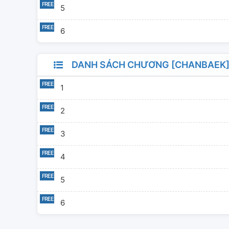
5
6
DANH SÁCH CHƯƠNG [CHANBAEK]
1
2
3
4
5
6