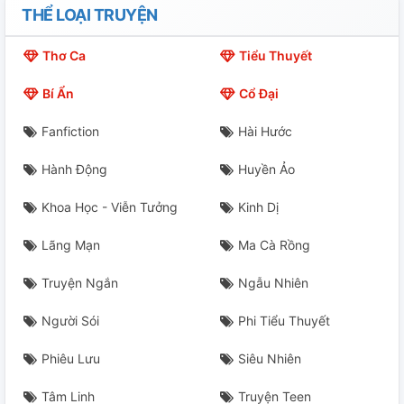
THỂ LOẠI TRUYỆN
17. Muốn Ở Bên Anh, Hầu Hạ Anh...
Thơ Ca
Tiểu Thuyết
18. Đổi Giày Cho Em, Em Lại Coi Ta Là Nữ Tử
Bí Ẩn
Cổ Đại
19. Kinh Sách Hay Dải Lụa Sặc Sỡ?
Fanfiction
Hài Hước
20. Bùi Lăng
Hành Động
Huyền Ảo
21. Bạch, Hắc
Khoa Học - Viễn Tưởng
Kinh Dị
22. Sạp Hoa Mở, Chỉ Đợi Người Vào
Lãng Mạn
Ma Cà Rồng
23. "Muốn Hận Ta, Thì Cứ Hận Đi"
Truyện Ngắn
Ngẫu Nhiên
24. Người Lạ Mặt, Gặp Nhau Trong Rừng Trúc
Người Sói
Phi Tiểu Thuyết
25. Thư Viết Nhưng Chẳng Muốn Trao
Phiêu Lưu
Siêu Nhiên
26. Người Về Rồi, Lại Chỉ Ôm Một Cái Đồng Chí
Tâm Linh
Truyện Teen