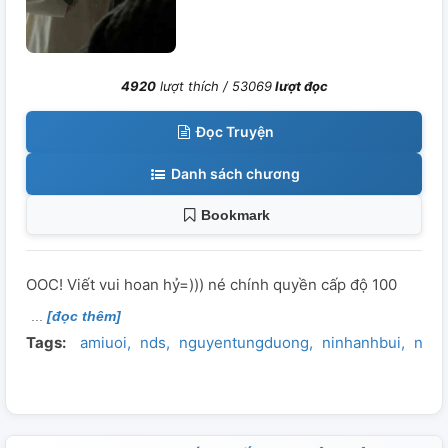
4920
lượt thích /
53069
lượt đọc
Đọc Truyện
Danh sách chương
Bookmark
OOC! Viết vui hoan hỷ=))) né chính quyền cấp độ 100
[đọc thêm]
Tags:
amiuoi
nds
nguyentungduong
ninhanhbui
ninh