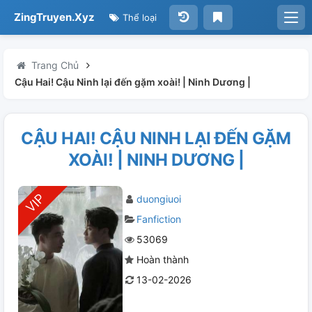
ZingTruyen.Xyz
Thể loại
Trang Chủ
Cậu Hai! Cậu Ninh lại đến gặm xoài! | Ninh Dương |
CẬU HAI! CẬU NINH LẠI ĐẾN GẶM
XOÀI! | NINH DƯƠNG |
duongiuoi
Fanfiction
53069
Hoàn thành
13-02-2026