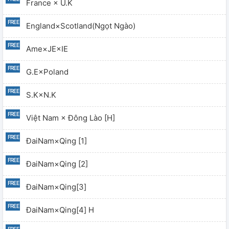
France × U.K
England×Scotland(Ngọt Ngào)
Ame×JE×IE
G.E×Poland
S.K×N.K
Việt Nam × Đông Lào [H]
ĐaiNam×Qing [1]
ĐaiNam×Qing [2]
ĐaiNam×Qing[3]
ĐaiNam×Qing[4] H