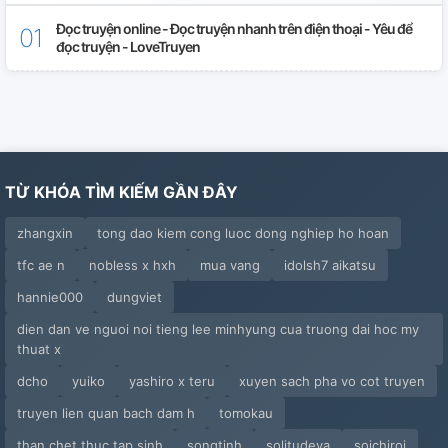
MTDTMNVN×VNCH
Đọc truyện online - Đọc truyện nhanh trên điện thoại - Yêu để
đọc truyện - LoveTruyen
Nazi×Ussr
Australia×Canada
France×Nazi
TỪ KHÓA TÌM KIẾM GẦN ĐÂY
Germany×Russia
zhangxin
tong dao kiem cong luoc dong nghiep ho hoan
Nazi×Ussr
tfc ae n
nobless x hxh
mua vang
idolsh7 aikatsu
Mặt Trận×Việt Hoà[VNCH]
hannie000
dungviet
Ussr×China
dien dan ve nguoi noi tieng lee minhyung cua truong dai hoc my
thuat x
IE×JE
dcho
yuiko
yashiro x teru
xuyen sach pha vo cot truyen
truyen lien quan bach dam h
tomokau
JE×Nazi
than chet thuc tap sinh
songtinh
solitudeya
soichiroi