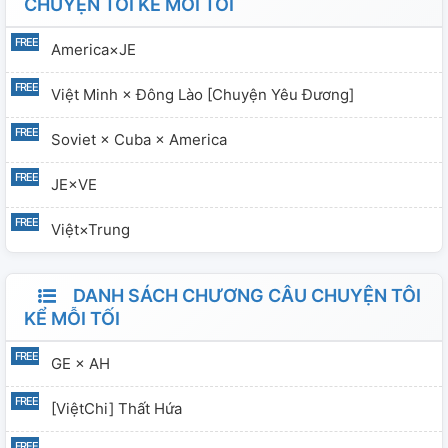
CHUYỆN TÔI KỂ MỖI TỐI
America×JE
Việt Minh × Đông Lào [Chuyện Yêu Đương]
Soviet × Cuba × America
JE×VE
Việt×Trung
DANH SÁCH CHƯƠNG CÂU CHUYỆN TÔI
KỂ MỖI TỐI
GE × AH
[ViệtChi] Thất Hứa