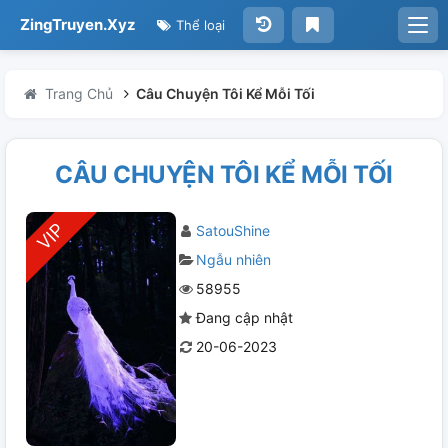
ZingTruyen.Xyz
Thể loại
Trang Chủ
Câu Chuyện Tôi Kể Mỗi Tối
CÂU CHUYỆN TÔI KỂ MỖI TỐI
SatouShine
Ngẫu nhiên
58955
Đang cập nhật
20-06-2023