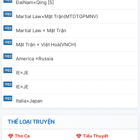
ĐaiNam×Qing [5]
Martial Law×Mặt Trận(MTDTGPMNV)
Martial Law × Mặt Trận
Mặt Trận × Việt Hoà(VNCH)
America ×Russia
IE×JE
IE×JE
Italia×Japan
America×Canada
THỂ LOẠI TRUYỆN
IE×JE
Thơ Ca
Tiểu Thuyết