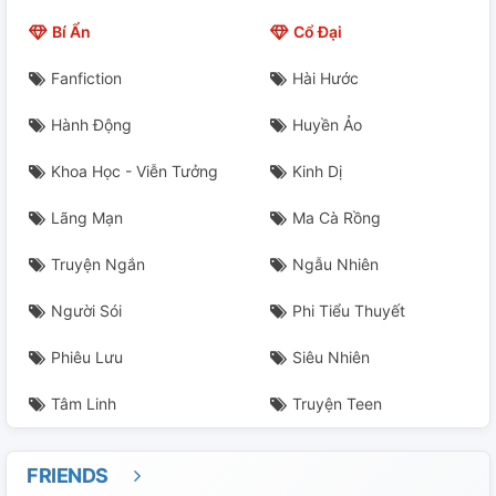
America × China
Bí Ẩn
Cổ Đại
Việt Nam × China [Yêu Cùng Hận]
Fanfiction
Hài Hước
EU×UK
Hành Động
Huyền Ảo
Germany × Poland
Khoa Học - Viễn Tưởng
Kinh Dị
Germany × France
Lãng Mạn
Ma Cà Rồng
Việt Nam × China
Truyện Ngắn
Ngẫu Nhiên
Germany × Poland
Người Sói
Phi Tiểu Thuyết
Phiêu Lưu
Siêu Nhiên
America×Russia
Tâm Linh
Truyện Teen
Ussr×Nazi
Ussr×Third Reich
FRIENDS