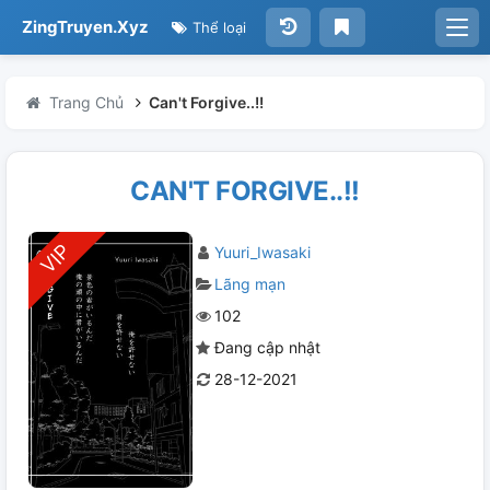
ZingTruyen.Xyz
Thể loại
Trang Chủ
Can't Forgive..!!
CAN'T FORGIVE..!!
Yuuri_Iwasaki
Lãng mạn
102
Đang cập nhật
28-12-2021