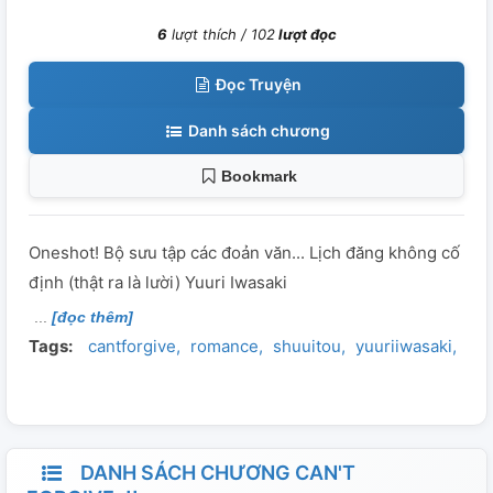
6
lượt thích /
102
lượt đọc
Đọc Truyện
Danh sách chương
Bookmark
Oneshot! Bộ sưu tập các đoản văn... Lịch đăng không cố
định (thật ra là lười) Yuuri Iwasaki
[đọc thêm]
Tags:
cantforgive
romance
shuuitou
yuuriiwasaki
yuu
DANH SÁCH CHƯƠNG CAN'T