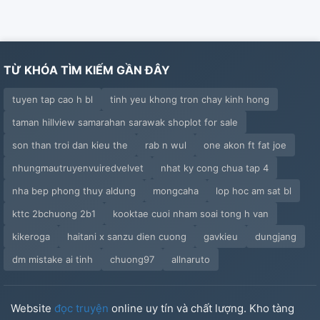
TỪ KHÓA TÌM KIẾM GẦN ĐÂY
tuyen tap cao h bl
tinh yeu khong tron chay kinh hong
taman hillview samarahan sarawak shoplot for sale
son than troi dan kieu the
rab n wul
one akon ft fat joe
nhungmautruyenvuiredvelvet
nhat ky cong chua tap 4
nha bep phong thuy aldung
mongcaha
lop hoc am sat bl
kttc 2bchuong 2b1
kooktae cuoi nham soai tong h van
kikeroga
haitani x sanzu dien cuong
gavkieu
dungjang
dm mistake ai tinh
chuong97
allnaruto
Website
đọc truyện
online uy tín và chất lượng. Kho tàng