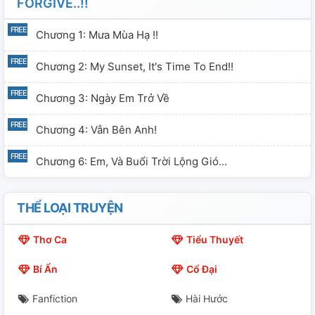
FORGIVE..!!
Chương 1: Mưa Mùa Hạ !!
Chương 2: My Sunset, It's Time To End!!
Chương 3: Ngày Em Trở Về
Chương 4: Vẫn Bên Anh!
Chương 6: Em, Và Buổi Trời Lộng Gió...
THỂ LOẠI TRUYỆN
Thơ Ca
Tiểu Thuyết
Bí Ẩn
Cổ Đại
Fanfiction
Hài Hước