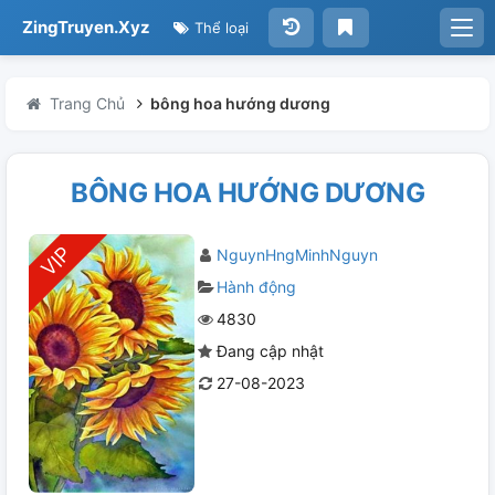
ZingTruyen.Xyz
Thể loại
Trang Chủ
bông hoa hướng dương
BÔNG HOA HƯỚNG DƯƠNG
NguynHngMinhNguyn
Hành động
4830
Đang cập nhật
27-08-2023