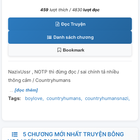
459
lượt thích /
4830
lượt đọc
Đọc Truyện
Danh sách chương
Bookmark
NazixUssr , NOTP thì đừng đọc / sai chính tả nhiều
thông cảm / Countryhumans
[đọc thêm]
Tags:
boylove
countryhumans
countryhumansnazi
co
5 CHƯƠNG MỚI NHẤT TRUYỆN BÔNG