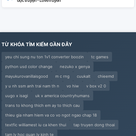
đọc truyện - LoveTruyen
TỪ KHÓA TÌM KIẾM GẦN ĐÂY
yeu chi sung nu ton 1v1 converter boozin
tc games
python usd color change
nezuko x genya
mayukurovanillaisgood
m c rng
cuukalt
chieemd
y u nh ssm anh trai nam th n
vo hiw
v box v2 0
uugo x isagi
uk x america countryhumans
trans to khong thich em ay to thich cau
thieu gia nham hiem va co vo ngot ngao chap 18
textfic williamest iu ca khen thui
tap truyen dong thoai
tam ly hoc quan ly kinh te