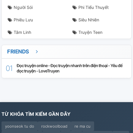
Người Sói
Phi Tiểu Thuyết
Phiêu Lưu
Siêu Nhiên
Tâm Linh
Truyện Teen
FRIENDS
Đọc truyện online - Đọc truyện nhanh trên điện thoại - Yêu để
đọc truyện - LoveTruyen
TỪ KHÓA TÌM KIẾM GẦN ĐÂY
yoonseok tu do
rockwoolboad
re ma cu