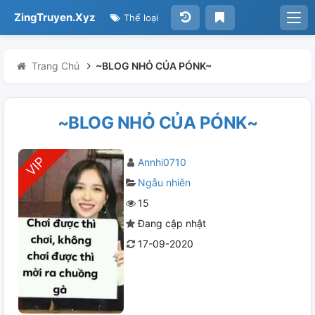
ZingTruyen.Xyz
Thể loại
Trang Chủ
~BLOG NHỎ CỦA PÓNK~
~BLOG NHỎ CỦA PÓNK~
Annhi0710
Ngẫu nhiên
15
Đang cập nhật
17-09-2020