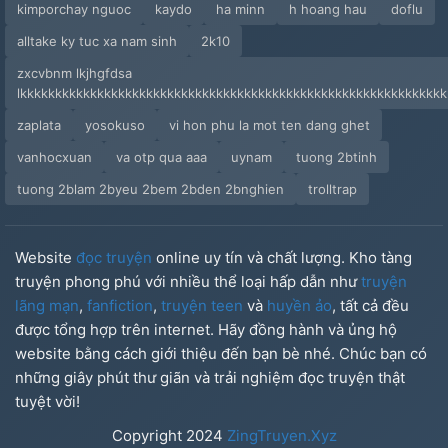
kimporchay nguoc
kaydo
ha minn
h hoang hau
doflu
alltake ky tuc xa nam sinh
2k10
zxcvbnm lkjhgfdsa
lkkkkkkkkkkkkkkkkkkkkkkkkkkkkkkkkkkkkkkkkkkkkkkkkkkkkkkkkkkkk
zaplata
yosokuso
vi hon phu la mot ten dang ghet
vanhocxuan
va otp qua aaa
uynam
tuong 2btinh
tuong 2blam 2byeu 2bem 2bden 2bnghien
trolltrap
Website
đọc truyện
online uy tín và chất lượng. Kho tàng
truyện phong phú với nhiều thể loại hấp dẫn như
truyện
lãng mạn
,
fanfiction
,
truyện teen
và
huyền ảo
, tất cả đều
được tổng hợp trên internet. Hãy đồng hành và ủng hộ
website bằng cách giới thiệu đến bạn bè nhé. Chúc bạn có
những giây phút thư giãn và trải nghiệm đọc truyện thật
tuyệt vời!
Copyright
2024
ZingTruyen.Xyz