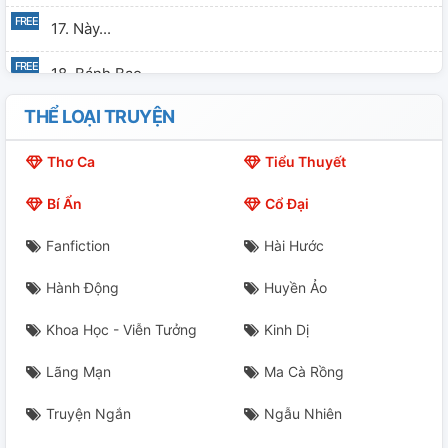
17. Này...
18. Bánh Bao
THỂ LOẠI TRUYỆN
19. A....
Thơ Ca
Tiểu Thuyết
20. Tiếc Nuối
Bí Ẩn
Cổ Đại
21. Sờ Soạng
Fanfiction
Hài Hước
22. Ngoan
Hành Động
Huyền Ảo
23. Ngoài Dự Tính
Khoa Học - Viễn Tưởng
Kinh Dị
24. Cảm Ơn
Lãng Mạn
Ma Cà Rồng
25. Ah
Truyện Ngắn
Ngẫu Nhiên
26. Bị Đánh