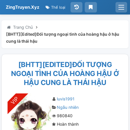
ZingTruyen.Xyz
Thể loại
Trang Chủ
[BHTT][Edited]Đối tượng ngoại tình của hoàng hậu ở hậu
cung là thái hậu
[BHTT][EDITED]ĐỐI TƯỢNG
NGOẠI TÌNH CỦA HOÀNG HẬU Ở
HẬU CUNG LÀ THÁI HẬU
luvis1991
Ngẫu nhiên
980840
Hoàn thành