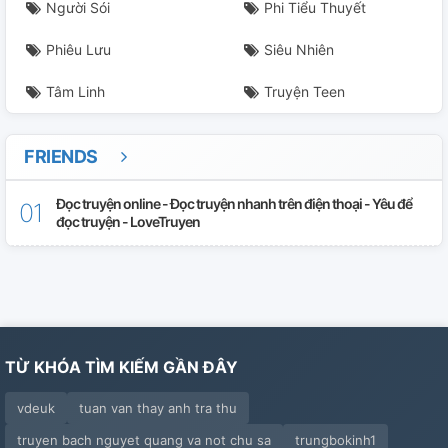
Người Sói
Phi Tiểu Thuyết
27. Đông Chí
Phiêu Lưu
Siêu Nhiên
28. Nghèo Túng
Tâm Linh
Truyện Teen
29. Nghèo Túng
FRIENDS
30. Mập Mạp
Đọc truyện online - Đọc truyện nhanh trên điện thoại - Yêu để
31. Haizz
đọc truyện - LoveTruyen
32. Mờ Ám
33. Ờ...
34. Ngủ
TỪ KHÓA TÌM KIẾM GẦN ĐÂY
35. Nhớ Lại
vdeuk
tuan van thay anh tra thu
36. Hả...
truyen bach nguyet quang va not chu sa
trungbokinh1