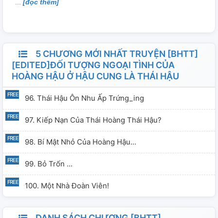
[đọc thêm]
5 CHƯƠNG MỚI NHẤT TRUYỆN [BHTT]
[EDITED]ĐỐI TƯỢNG NGOẠI TÌNH CỦA
HOÀNG HẬU Ở HẬU CUNG LÀ THÁI HẬU
96. Thái Hậu Ôn Nhu Ấp Trứng_ing
97. Kiếp Nạn Của Thái Hoàng Thái Hậu?
98. Bí Mật Nhỏ Của Hoàng Hậu...
99. Bỏ Trốn ...
100. Một Nhà Đoàn Viên!
DANH SÁCH CHƯƠNG [BHTT]