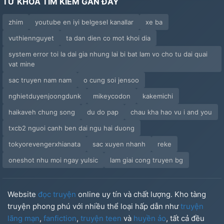
TỪ KHÓA TÌM KIẾM GẦN ĐÂY
zhim
youtube en iyi belgesel kanallar
xe ba
vuthiennguyet
ta dan dien co mot khoi dia
system error toi la dai gia nhung lai bi bat lam vo cho tu dai quai
vat mine
sac truyen nam nam
o cung soi jensoo
nghietduyenjoongdunk
mikeycodon
kakemichi
haikaveh chung song
du do pap
chau kha hao vu i and you
txcb2 nguoi canh ben dai ngu hai duong
tokyorevengerxhianata
sac xuyen nhanh
reke
oneshot nhu moi ngay yulsic
lam giai cong truyen bg
Website
đọc truyện
online uy tín và chất lượng. Kho tàng
truyện phong phú với nhiều thể loại hấp dẫn như
truyện
lãng mạn
,
fanfiction
,
truyện teen
và
huyền ảo
, tất cả đều