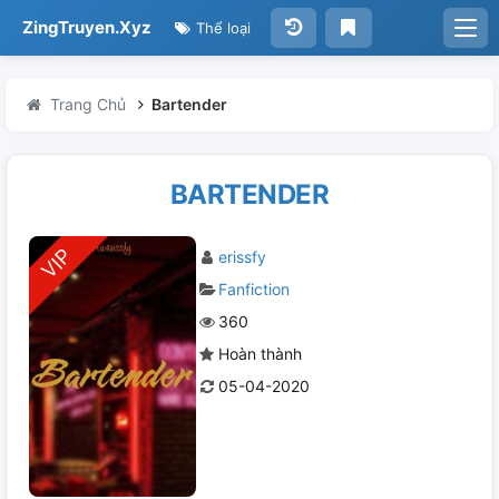
ZingTruyen.Xyz
Thể loại
Trang Chủ
Bartender
BARTENDER
erissfy
Fanfiction
360
Hoàn thành
05-04-2020