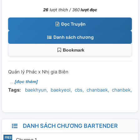
26
lượt thích /
360
lượt đọc
Đọc Truyện
Danh sách chương
Bookmark
Quản lý Phác x Nhị gia Biên
[đọc thêm]
Tags:
baekhyun
baekyeol
cbs
chanbaek
chanbek
ch
DANH SÁCH CHƯƠNG BARTENDER
Chương 1