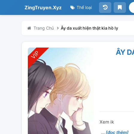
ZingTruyen.Xyz
Thể loại
Trang Chủ
Ây da xuất hiện thật kìa hồ ly
ÂY D
Xem ik
[đọc thêm]