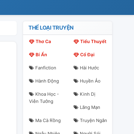
THỂ LOẠI TRUYỆN
Thơ Ca
Tiểu Thuyết
Bí Ẩn
Cổ Đại
Fanfiction
Hài Hước
Hành Động
Huyền Ảo
Khoa Học -
Kinh Dị
Viễn Tưởng
Lãng Mạn
Ma Cà Rồng
Truyện Ngắn
Ngẫu Nhiên
Người Sói