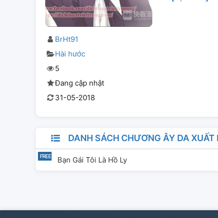
BrHt91
Hài hước
5
Đang cập nhật
31-05-2018
DANH SÁCH CHƯƠNG ÂY DA XUẤT H
Bạn Gái Tôi Là Hồ Ly