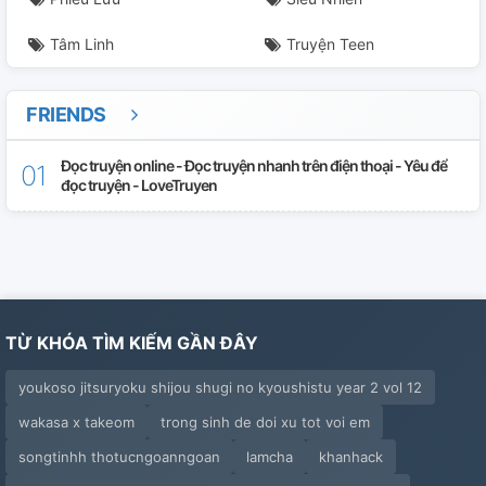
Tâm Linh
Truyện Teen
FRIENDS
Đọc truyện online - Đọc truyện nhanh trên điện thoại - Yêu để
đọc truyện - LoveTruyen
TỪ KHÓA TÌM KIẾM GẦN ĐÂY
youkoso jitsuryoku shijou shugi no kyoushistu year 2 vol 12
wakasa x takeom
trong sinh de doi xu tot voi em
songtinhh thotucngoanngoan
lamcha
khanhack