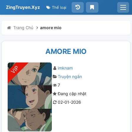
ZingTruyen.Xyz
Thể loại
Trang Chủ
amore mio
AMORE MIO
imknam
Truyện ngắn
7
Đang cập nhật
02-01-2026