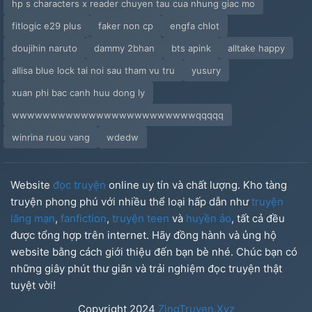
hp s characters x reader chuyen tau cua nhung giac mo
fitlogic e29 plus
faker non cp
engfa chlot
doujihin naruto
dammy 2bhan
bts apink
alltake happy
allisa blue lock tai noi sau tham vu tru
yusury
xuan phi bac canh huu dong ly
wwwwwwwwwwwwwwwwwwwwwwwwqqqqq
winrina ruou vang
wdedw
Website
đọc truyện
online uy tín và chất lượng. Kho tàng
truyện phong phú với nhiều thể loại hấp dẫn như
truyện
lãng mạn
,
fanfiction
,
truyện teen
và
huyền ảo
, tất cả đều
được tổng hợp trên internet. Hãy đồng hành và ủng hộ
website bằng cách giới thiệu đến bạn bè nhé. Chúc bạn có
những giây phút thư giãn và trải nghiệm đọc truyện thật
tuyệt vời!
Copyright
2024
ZingTruyen.Xyz