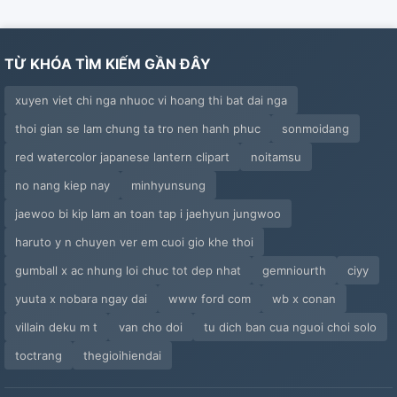
TỪ KHÓA TÌM KIẾM GẦN ĐÂY
xuyen viet chi nga nhuoc vi hoang thi bat dai nga
thoi gian se lam chung ta tro nen hanh phuc
sonmoidang
red watercolor japanese lantern clipart
noitamsu
no nang kiep nay
minhyunsung
jaewoo bi kip lam an toan tap i jaehyun jungwoo
haruto y n chuyen ver em cuoi gio khe thoi
gumball x ac nhung loi chuc tot dep nhat
gemniourth
ciyy
yuuta x nobara ngay dai
www ford com
wb x conan
villain deku m t
van cho doi
tu dich ban cua nguoi choi solo
toctrang
thegioihiendai