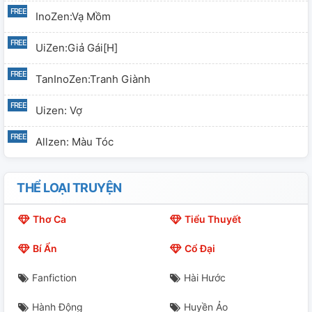
InoZen:Vạ Mồm
UiZen:Giả Gái[H]
TanInoZen:Tranh Giành
Uizen: Vợ
Allzen: Màu Tóc
THỂ LOẠI TRUYỆN
Thơ Ca
Tiểu Thuyết
Bí Ẩn
Cổ Đại
Fanfiction
Hài Hước
Hành Động
Huyền Ảo