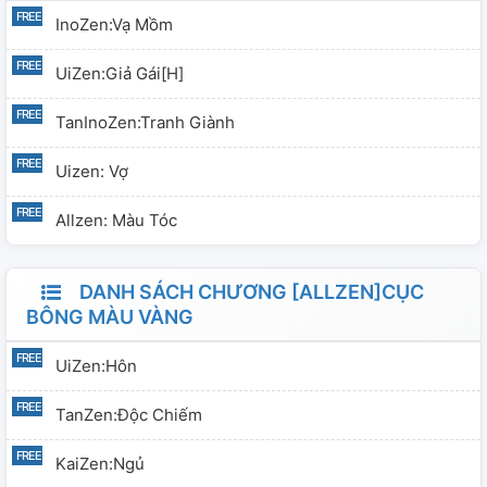
InoZen:Vạ Mồm
UiZen:Giả Gái[H]
TanInoZen:Tranh Giành
Uizen: Vợ
Allzen: Màu Tóc
DANH SÁCH CHƯƠNG [ALLZEN]CỤC
BÔNG MÀU VÀNG
UiZen:Hôn
TanZen:Độc Chiếm
KaiZen:Ngủ