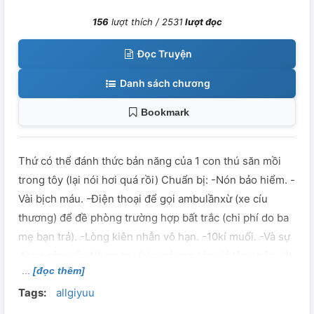
156
lượt thích /
2531
lượt đọc
Đọc Truyện
Danh sách chương
Bookmark
Thứ có thể đánh thức bản năng của 1 con thú săn mồi
trong tôy (lại nói hơi quá rồi) Chuẩn bị: -Nón bảo hiểm. -
Vài bịch máu. -Điện thoại để gọi ambulầnxừ (xe cíu
thương) để đề phòng trường hợp bất trắc (chi phí do ba
mẹ bạn trả). -Lòng kiên nhẫn vô hạn. -10kí muối. -Và sự
đồng cảm của Nham trụ (cho cả con tác giả lẫn nhân vật
[đọc thêm]
"thảm thương" trong truyện). Warning: -Như tiêu đề. -
Tags:
allgiyuu
Nam hết cả lũ. -Đụt nằm dưới. -1 số nhân vật như Kanae,
Sabito, Makomo, ... sẽ còn sống và sống đến cuối