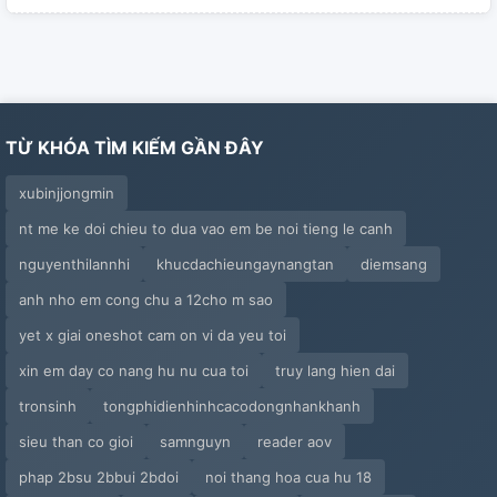
TỪ KHÓA TÌM KIẾM GẦN ĐÂY
xubinjjongmin
nt me ke doi chieu to dua vao em be noi tieng le canh
nguyenthilannhi
khucdachieungaynangtan
diemsang
anh nho em cong chu a 12cho m sao
yet x giai oneshot cam on vi da yeu toi
xin em day co nang hu nu cua toi
truy lang hien dai
tronsinh
tongphidienhinhcacodongnhankhanh
sieu than co gioi
samnguyn
reader aov
phap 2bsu 2bbui 2bdoi
noi thang hoa cua hu 18