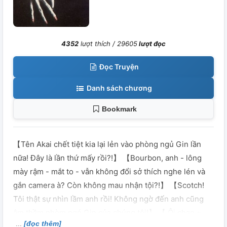
4352
lượt thích /
29605
lượt đọc
Đọc Truyện
Danh sách chương
Bookmark
【Tên Akai chết tiệt kia lại lẻn vào phòng ngủ Gin lần
nữa! Đây là lần thứ mấy rồi?!】 【Bourbon, anh - lông
mày rậm - mắt to - vẫn không đổi sở thích nghe lén và
gắn camera à? Còn không mau nhận tội?!】 【Scotch!
Tôi thật sự nhìn lầm anh rồi! Không ngờ đến anh cũng
âm thầm nhòm ngó Gin của chúng tôi!】 【 Ôi chao ~
[đọc thêm]
Fanclub của Gin mừng như điên! Tuy Gin-chan nhà ta