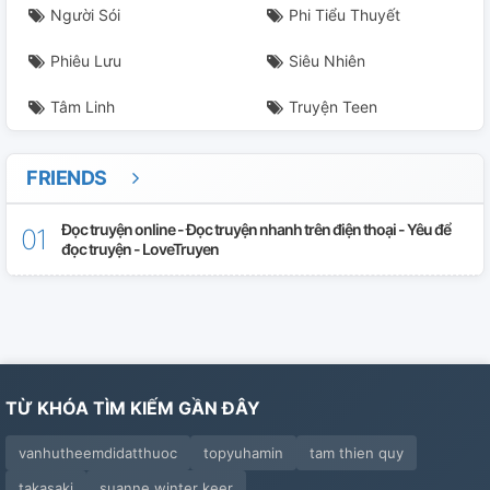
Chương 28
Người Sói
Phi Tiểu Thuyết
Phiêu Lưu
Siêu Nhiên
Chương 29
Tâm Linh
Truyện Teen
Chương 30
Chương 31
FRIENDS
Chương 32
Đọc truyện online - Đọc truyện nhanh trên điện thoại - Yêu để
đọc truyện - LoveTruyen
Chương 33
Chương 34
Chương 35
TỪ KHÓA TÌM KIẾM GẦN ĐÂY
Chương 36
vanhutheemdidatthuoc
topyuhamin
tam thien quy
Chương 37
takasaki
suanne winter keer