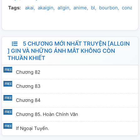
Tags:
akai
akaigin
allgin
anime
bl
bourbon
conan
mạnh mẽ, công khí bùng nổ, nhưng ai mà chẳng muốn
thấy top killer bị "thả thính" chứ ( //// ) 】 . Toàn văn tổng
96 chương + phiên ngoại
5 CHƯƠNG MỚI NHẤT TRUYỆN [ALLGIN
] GIN VÀ NHỮNG ÁNH MẮT KHÔNG CÒN
THUẦN KHIẾT
Chương 82
Chương 83
Chương 84
Chương 85. Hoàn Chính Văn
If Ngoại Tuyến.