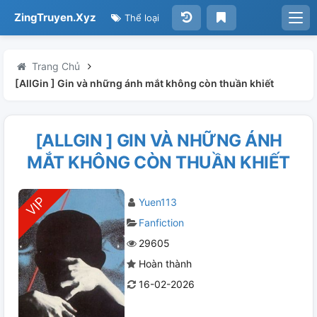
ZingTruyen.Xyz
Thể loại
Trang Chủ
[AllGin ] Gin và những ánh mắt không còn thuần khiết
[ALLGIN ] GIN VÀ NHỮNG ÁNH
MẮT KHÔNG CÒN THUẦN KHIẾT
Yuen113
Fanfiction
29605
Hoàn thành
16-02-2026