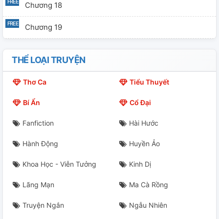
Chương 18
Chương 19
Chương 20
THỂ LOẠI TRUYỆN
Chương 21
Thơ Ca
Tiểu Thuyết
Chương 22
Bí Ẩn
Cổ Đại
Chương 23
Fanfiction
Hài Hước
Chương 24
Hành Động
Huyền Ảo
Chương 25
Khoa Học - Viễn Tưởng
Kinh Dị
Chương 26
Lãng Mạn
Ma Cà Rồng
Chương 27
Truyện Ngắn
Ngẫu Nhiên