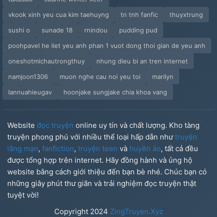
Chương 38
vkook xinh yeu cua kim taehuyng
tn tnh fanfic
thuyxtrung
Chương 39
sushi o
sunade 18
rnindou
pudding pud
poohpavel he liet yeu anh phan 1 vuot dong thoi gian de yeu anh
Chương 40
oneshotmichautrongthuy
nhung dieu bi an tren internet
Chương 41
namjoon1306
muon nghe cau noi yeu toi
marilyn
lannuahieugav
hoonjake sungjake chia khoa vang
Chương 42
Chương 43
Website
đọc truyện
online uy tín và chất lượng. Kho tàng
truyện phong phú với nhiều thể loại hấp dẫn như
truyện
Chương 44
lãng mạn
,
fanfiction
,
truyện teen
và
huyền ảo
, tất cả đều
Chương 45
được tổng hợp trên internet. Hãy đồng hành và ủng hộ
website bằng cách giới thiệu đến bạn bè nhé. Chúc bạn có
Chương 46
những giây phút thư giãn và trải nghiệm đọc truyện thật
tuyệt vời!
Chương 47
Copyright
2024
ZingTruyen.Xyz