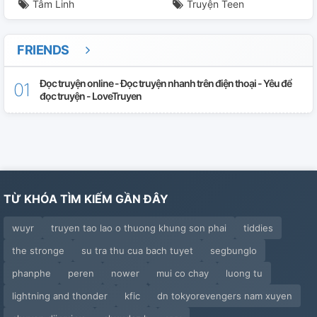
Tâm Linh
Truyện Teen
FRIENDS
Đọc truyện online - Đọc truyện nhanh trên điện thoại - Yêu để
đọc truyện - LoveTruyen
TỪ KHÓA TÌM KIẾM GẦN ĐÂY
wuyr
truyen tao lao o thuong khung son phai
tiddies
the stronge
su tra thu cua bach tuyet
segbunglo
phanphe
peren
nower
mui co chay
luong tu
lightning and thonder
kfic
dn tokyorevengers nam xuyen