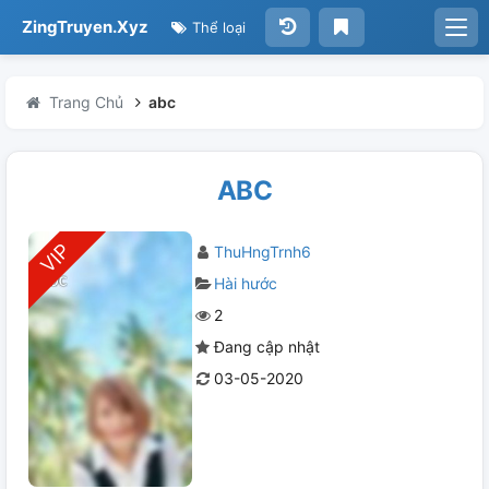
ZingTruyen.Xyz
Thể loại
Trang Chủ
abc
ABC
ThuHngTrnh6
Hài hước
2
Đang cập nhật
03-05-2020