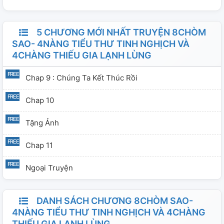
5 CHƯƠNG MỚI NHẤT TRUYỆN 8CHÒM
SAO- 4NÀNG TIỂU THƯ TINH NGHỊCH VÀ
4CHÀNG THIẾU GIA LẠNH LÙNG
Chap 9 : Chúng Ta Kết Thúc Rồi
Chap 10
Tặng Ảnh
Chap 11
Ngoại Truyện
DANH SÁCH CHƯƠNG 8CHÒM SAO-
4NÀNG TIỂU THƯ TINH NGHỊCH VÀ 4CHÀNG
THIẾU GIA LẠNH LÙNG