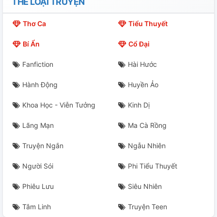
THỂ LOẠI TRUYỆN
Thơ Ca
Tiểu Thuyết
Bí Ẩn
Cổ Đại
Fanfiction
Hài Hước
Hành Động
Huyền Ảo
Khoa Học - Viễn Tưởng
Kinh Dị
Lãng Mạn
Ma Cà Rồng
Truyện Ngắn
Ngẫu Nhiên
Người Sói
Phi Tiểu Thuyết
Phiêu Lưu
Siêu Nhiên
Tâm Linh
Truyện Teen