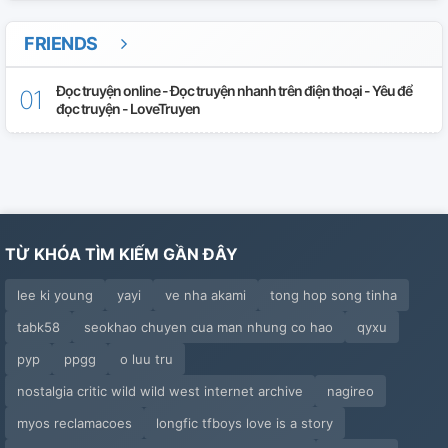
FRIENDS
Đọc truyện online - Đọc truyện nhanh trên điện thoại - Yêu để
đọc truyện - LoveTruyen
TỪ KHÓA TÌM KIẾM GẦN ĐÂY
lee ki young
yayi
ve nha akami
tong hop song tinha
tabk58
seokhao chuyen cua man nhung co hao
qyxu
pyp
ppgg
o luu tru
nostalgia critic wild wild west internet archive
nagireo
myos reclamacoes
longfic tfboys love is a story