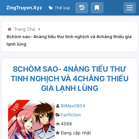
ZingTruyen.Xyz
Thể loại
Trang Chủ
8chòm sao- 4nàng tiểu thư tinh nghịch và 4chàng thiếu gia
lạnh lùng
8CHÒM SAO- 4NÀNG TIỂU THƯ
TINH NGHỊCH VÀ 4CHÀNG THIẾU
GIA LẠNH LÙNG
BiiMax0804
Fanfiction
4568
Đang cập nhật