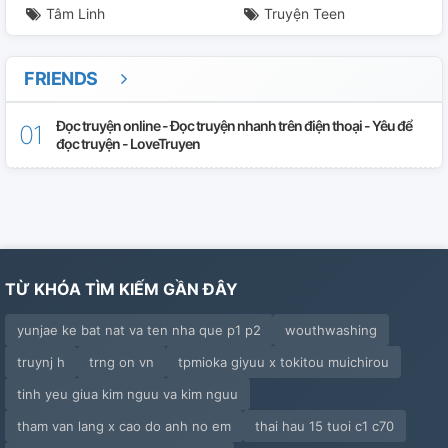
Tâm Linh
Truyện Teen
FRIENDS
Đọc truyện online - Đọc truyện nhanh trên điện thoại - Yêu để
đọc truyện - LoveTruyen
TỪ KHÓA TÌM KIẾM GẦN ĐÂY
yunjae ke bat nat va ten nha que p1 p2
wouthwashing
truynj h
trng on vn
tpmioka giyuu x tokitou muichirou
tinh yeu giua kim nguu va kim nguu
tham van lang x cao do anh no em
thai hau 15 tuoi c1 c70