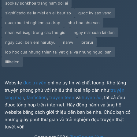
sookay sonkhoa trang nam doi ai
significado de la miel en el bautizo
quoc ky sao vang
quackbur thi nghiem au drop
nhu hoa nhu van
nhan vat isagi trong cac the gioi
ngay mai xuan lai den
ngay cuoi ben em harukyu
nahw
lorbrui
lop hoc cua nhung thien tai yet giai va nhung nguoi ban
lilihelen
Website
đọc truyện
online uy tín và chất lượng. Kho tàng
truyện phong phú với nhiều thể loại hấp dẫn như
truyện
lãng mạn
,
fanfiction
,
truyện teen
và
huyền ảo
, tất cả đều
được tổng hợp trên internet. Hãy đồng hành và ủng hộ
website bằng cách giới thiệu đến bạn bè nhé. Chúc bạn có
những giây phút thư giãn và trải nghiệm đọc truyện thật
tuyệt vời!