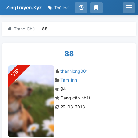
ZingTruyen.Xyz
Thể loại
Trang Chủ
88
88
thanhlong001
Tâm linh
94
Đang cập nhật
29-03-2013