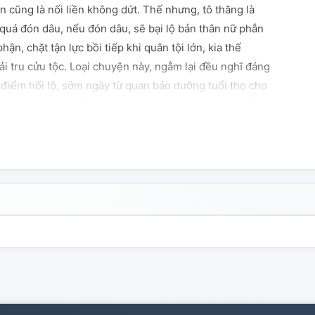
n cũng là nối liền không dứt. Thế nhưng, tô thăng là
 quá đón dâu, nếu đón dâu, sẽ bại lộ bản thân nữ phẫn
ận, chặt tận lực bồi tiếp khi quân tội lớn, kia thế
 tru cửu tộc. Loại chuyện này, ngẫm lại đều nghĩ đáng
 điểm hối lộ, sớm ngày từ quan bảo dưỡng tuổi thọ cho
ung nhãn: cung đình hầu tước cải trang giả dạng bố y
chi kiêu tử Tìm tòi then chốt tự: diễn viên: tô thăng ┃
 cái khác: