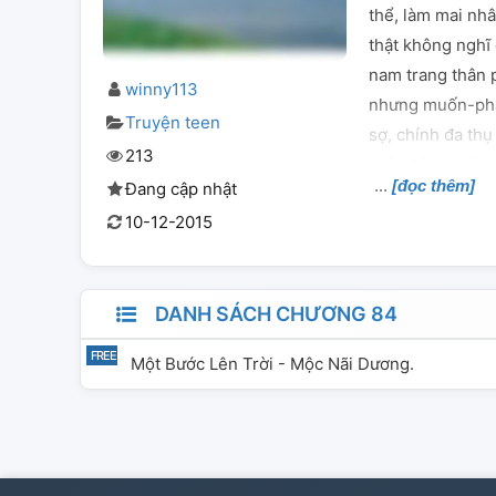
thể, làm mai nhâ
thật không nghĩ
nam trang thân ph
winny113
nhưng muốn-phải
Truyện teen
sợ, chính đa thụ
213
thỏa đáng. Nội d
[đọc thêm]
Đang cập nhật
cuộc sống thiên 
10-12-2015
phối hợp diễn: ┃
DANH SÁCH CHƯƠNG 84
Một Bước Lên Trời - Mộc Nãi Dương.