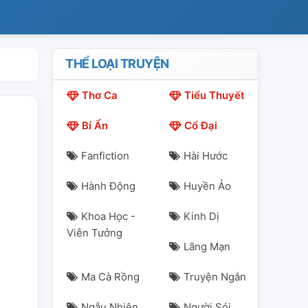
THỂ LOẠI TRUYỆN
Thơ Ca
Tiểu Thuyết
Bí Ẩn
Cổ Đại
Fanfiction
Hài Hước
Hành Động
Huyền Ảo
Khoa Học -
Kinh Dị
Viễn Tưởng
Lãng Mạn
Ma Cà Rồng
Truyện Ngắn
Ngẫu Nhiên
Người Sói