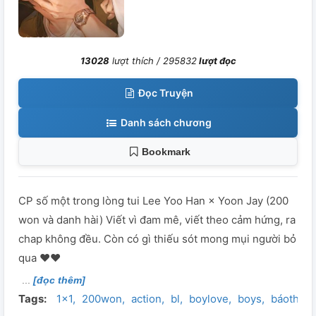
13028
lượt thích /
295832
lượt đọc
Đọc Truyện
Danh sách chương
Bookmark
CP số một trong lòng tui Lee Yoo Han × Yoon Jay (200
won và danh hài) Viết vì đam mê, viết theo cảm hứng, ra
chap không đều. Còn có gì thiếu sót mong mụi người bỏ
qua ❤❤
[đọc thêm]
Tags:
1×1
200won
action
bl
boylove
boys
báothù