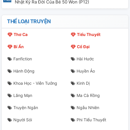
Nhật Ký Ra Đời Của Bé 50 Won (p12)
Nhật Kí Ra Đời Của Bé 50 Won (p13)
THỂ LOẠI TRUYỆN
Nhật Ký Ra Đời Của Bé 50 Won (p14)
Thơ Ca
Tiểu Thuyết
Nhật Kí Ra Đời Của Bé 50 Won (p15)
Bí Ẩn
Cổ Đại
Nhật Ký Ra Đời Của Bé 50 Won (p16)
Fanfiction
Hài Hước
Nhật Ký Ra Đời Của Bé 50 Won (p17)
Hành Động
Huyền Ảo
Nhật Ký Ra Đời Của Bé 50 Won (p18)
Khoa Học - Viễn Tưởng
Kinh Dị
Bỗng Một Ngày Lee Yoohan Bị Mất Trí Nhớ (p1)
Lãng Mạn
Ma Cà Rồng
Bỗng Một Ngày Lee Yoohan Bị Mất Trí Nhớ (p2)
Truyện Ngắn
Ngẫu Nhiên
Bỗng Một Ngày Lee Yoohan Bị Mất Trí Nhớ (p3)
Người Sói
Phi Tiểu Thuyết