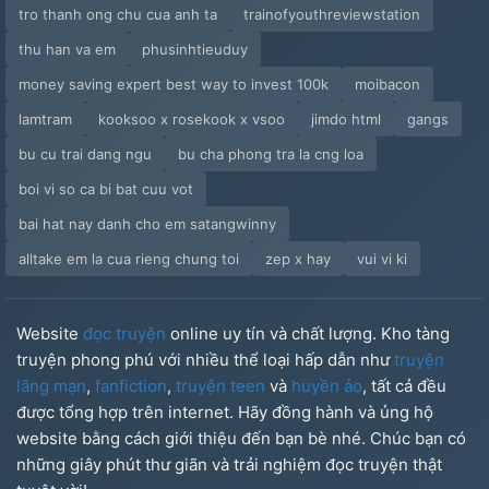
Series H- Hawaii (p4)
tro thanh ong chu cua anh ta
trainofyouthreviewstation
thu han va em
phusinhtieuduy
Series H- Hồ Ly Tinh(p1)
money saving expert best way to invest 100k
moibacon
Series H - Hồ Ly Tinh (p2)
lamtram
kooksoo x rosekook x vsoo
jimdo html
gangs
bu cu trai dang ngu
bu cha phong tra la cng loa
Series H - Hồ Ly Tinh (p3)
boi vi so ca bi bat cuu vot
Gặp Được Lee Yoohan 17 Tuổi(p1)
bai hat nay danh cho em satangwinny
Gặp Được Lee Yoohan 17 Tuổi (p2)
alltake em la cua rieng chung toi
zep x hay
vui vi ki
Gặp Được Lee Yoohan 17 Tuổi (p3)
Website
đọc truyện
online uy tín và chất lượng. Kho tàng
Series H - Thỏ
truyện phong phú với nhiều thể loại hấp dẫn như
truyện
lãng mạn
,
fanfiction
,
truyện teen
và
huyền ảo
, tất cả đều
Trong Một Tuần Lee Yoohan Không Tỉnh Lại.
được tổng hợp trên internet. Hãy đồng hành và ủng hộ
website bằng cách giới thiệu đến bạn bè nhé. Chúc bạn có
Halloween 2022
những giây phút thư giãn và trải nghiệm đọc truyện thật