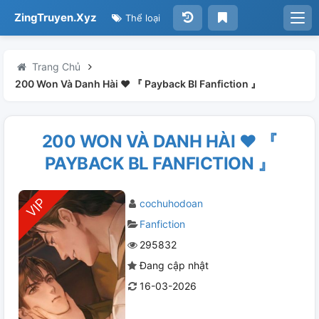
ZingTruyen.Xyz
Thể loại
Trang Chủ
200 Won Và Danh Hài ❤ 『 Payback Bl Fanfiction 』
200 WON VÀ DANH HÀI ❤ 『
PAYBACK BL FANFICTION 』
cochuhodoan
Fanfiction
295832
Đang cập nhật
16-03-2026