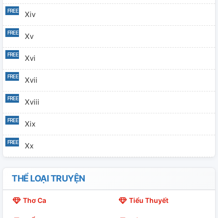
Xiv
Xv
Xvi
Xvii
Xviii
Xix
Xx
Xxi
THỂ LOẠI TRUYỆN
Xxii
Thơ Ca
Tiểu Thuyết
Xxiii