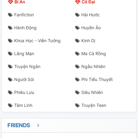
Bí Ẩn
Cổ Đại
Xxiv
Fanfiction
Hài Hước
Xxv
Hành Động
Huyền Ảo
Xxvi
Khoa Học - Viễn Tưởng
Kinh Dị
Xxvii
Lãng Mạn
Ma Cà Rồng
Truyện Ngắn
Ngẫu Nhiên
Người Sói
Phi Tiểu Thuyết
Phiêu Lưu
Siêu Nhiên
Tâm Linh
Truyện Teen
FRIENDS