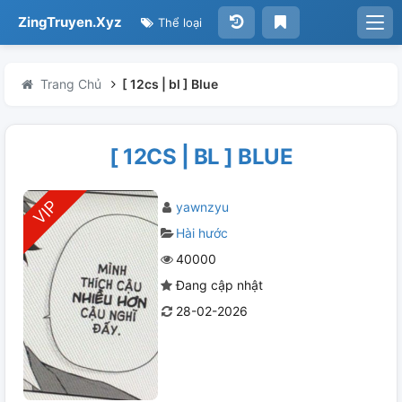
ZingTruyen.Xyz
Thể loại
Trang Chủ
[ 12cs | bl ] Blue
[ 12CS | BL ] BLUE
yawnzyu
Hài hước
40000
Đang cập nhật
28-02-2026