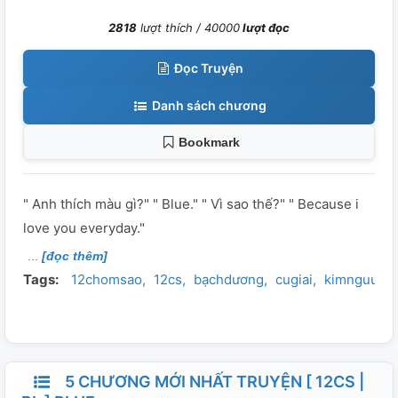
2818
lượt thích /
40000
lượt đọc
Đọc Truyện
Danh sách chương
Bookmark
" Anh thích màu gì?" " Blue." " Vì sao thế?" " Because i
love you everyday."
[đọc thêm]
Tags:
12chomsao
12cs
bạchdương
cugiai
kimnguu
m
5 CHƯƠNG MỚI NHẤT TRUYỆN [ 12CS |