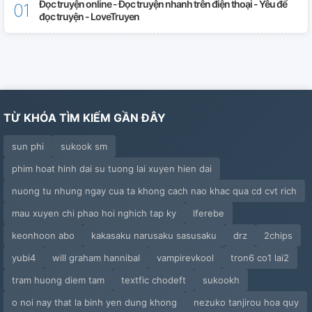
Đọc truyện online - Đọc truyện nhanh trên điện thoại - Yêu để
đọc truyện - LoveTruyen
TỪ KHÓA TÌM KIẾM GẦN ĐÂY
sun phi
sukook sm
phim hoat hinh dai su tuong lai xuyen hien dai
nuong tu nhung ngay cua ta khong cach nao khac qua cd cvt rich
mau xuyen chi phao hoi nghich tap ky
lferebe
keonhoon abo
kakasaku narusaku sasusaku
drz
2chips
yubi4
will graham hannibal
vampirevkool
tron6 co1 lai2
tram huong diem tam
textfic chodeft
sukookh
o noi nay that la binh yen dung khong
nezuko tanjirou hoa quy