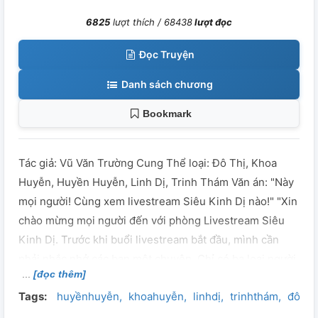
6825
lượt thích /
68438
lượt đọc
Đọc Truyện
Danh sách chương
Bookmark
Tác giả: Vũ Văn Trường Cung Thể loại: Đô Thị, Khoa
Huyễn, Huyền Huyễn, Linh Dị, Trinh Thám Văn án: "Này
mọi người! Cùng xem livestream Siêu Kinh Dị nào!" "Xin
chào mừng mọi người đến với phòng Livestream Siêu
Kinh Dị. Trước khi buổi livestream bắt đầu, mình cần
phải nhắc nhở các bạn một chuyện. Chỉ có ba loại người
[đọc thêm]
có thể xem chương trình livestream của mình, đó là:
Tags:
huyềnhuyễn
khoahuyễn
linhdị
trinhthám
đôthị
người mang trên thân âm khí nặng nề, người sắp tử vong
trong vòng 7 ngày, còn loại thứ ba, mình cũng không thể