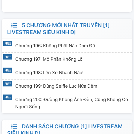
giải thích rõ ràng nữa. Mình chỉ có thể nói là... mọi người
hãy coi chừng sau lưng nha!!!"
************************************ Truyện đăng
5 CHƯƠNG MỚI NHẤT TRUYỆN [1]
với mục đích phi thương mại.Bộ này truyện không phải
LIVESTREAM SIÊU KINH DỊ
của tớ, chỉ đang lên để phục vụ mục đích đọc truyện
Chương 196: Không Phật Nào Dám Độ
ofline thôi. Tất cả tình tiết trong truyện tớ sẽ không
đụng đến cái nào cả.
Chương 197: Mộ Phần Khổng Lồ
Chương 198: Lên Xe Nhanh Nào!
Chương 199: Đừng Selfie Lúc Nửa Đêm
Chương 200: Đường Không Ánh Đèn, Cũng Không Có
Người Sống
DANH SÁCH CHƯƠNG [1] LIVESTREAM
SIÊU KINH DỊ