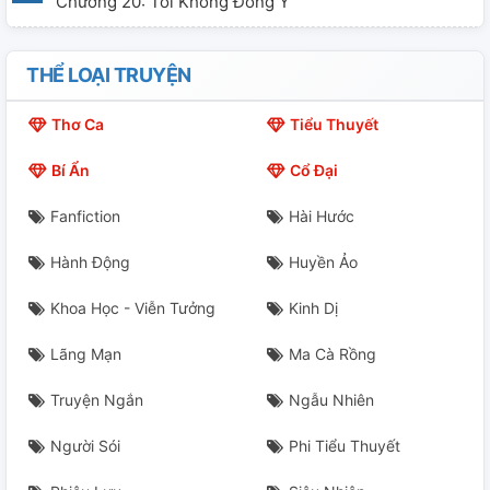
Chương 20: Tôi Không Đồng Ý
Chương 21: Đạo Cao Một Trượng
THỂ LOẠI TRUYỆN
Chương 22: Em Muốn Kết Hôn Với Anh
Thơ Ca
Tiểu Thuyết
Chương 23: Ngôi Trường Bỏ Hoang Rùng Rợn
Bí Ẩn
Cổ Đại
Chương 24: Trò Chơi Thi Gan
Fanfiction
Hài Hước
Chương 25: Trò Chơi Bốn Góc
Hành Động
Huyền Ảo
Chương 26: Thiếu Một Người Ư?
Khoa Học - Viễn Tưởng
Kinh Dị
Chương 27: Hình Nhân, Cầu Thang, Âm Thanh
Lãng Mạn
Ma Cà Rồng
Chương 28: Ai Đang Đánh Đàn?
Truyện Ngắn
Ngẫu Nhiên
Chương 29: Nên Tin Ai Đây?
Người Sói
Phi Tiểu Thuyết