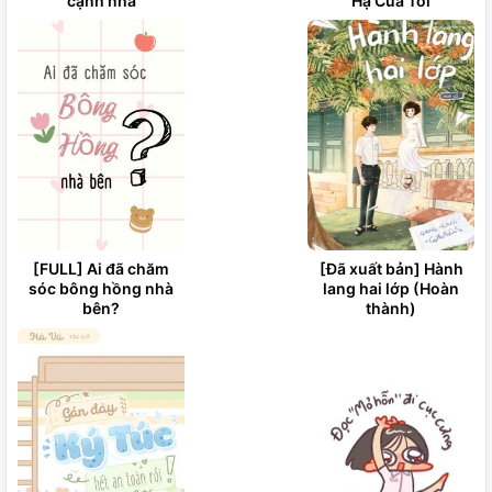
cạnh nhà
Hạ Của Tôi
[FULL] Ai đã chăm
[Đã xuất bản] Hành
sóc bông hồng nhà
lang hai lớp (Hoàn
bên?
thành)