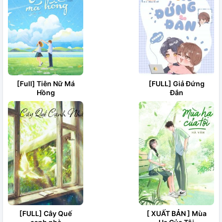
[Full] Tiên Nữ Má
[FULL] Giả Đứng
Hồng
Đắn
[FULL] Cây Quế
[ XUẤT BẢN ] Mùa