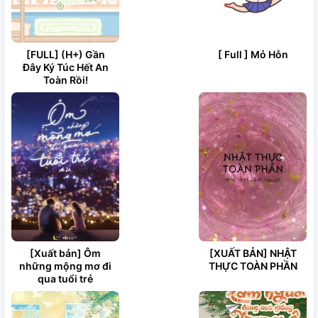
[FULL] (H+) Gần
[ Full ] Mỏ Hỗn
Đây Ký Túc Hết An
Toàn Rồi!
[Xuất bản] Ôm
[XUẤT BẢN] NHẬT
những mộng mơ đi
THỰC TOÀN PHẦN
qua tuổi trẻ