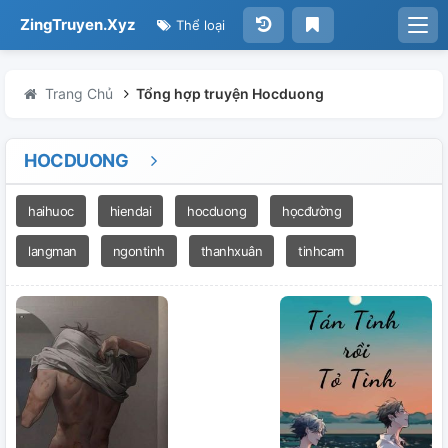
ZingTruyen.Xyz
Thể loại
Trang Chủ
Tổng hợp truyện Hocduong
HOCDUONG
haihuoc
hiendai
hocduong
họcđường
langman
ngontinh
thanhxuân
tinhcam