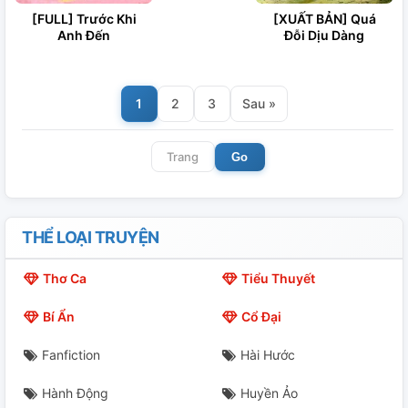
[FULL] Trước Khi
[XUẤT BẢN] Quá
Anh Đến
Đỗi Dịu Dàng
1
2
3
Sau »
Go
THỂ LOẠI TRUYỆN
Thơ Ca
Tiểu Thuyết
Bí Ẩn
Cổ Đại
Fanfiction
Hài Hước
Hành Động
Huyền Ảo