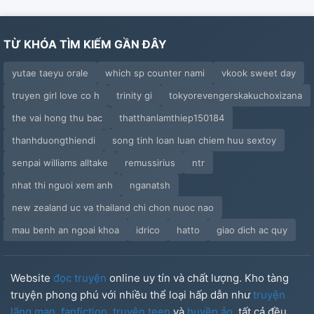
TỪ KHÓA TÌM KIẾM GẦN ĐÂY
yutae taeyu orale
which sp counter nami
vkook sweet day
truyen girl love co h
trinity gi
tokyorevengerskakuchoxizana
the vai hong thu bac
thatthanlamthiep150184
thanhduongthiendi
song tinh loan luan chiem huu sextoy
senpai williams alltake
remussirius
ntr
nhat thi nguoi xem anh
nganatsh
new zealand uc va thailand chi chon nuoc nao
mau benh an ngoai khoa
idrico
hatto
giao dich ac quy
Website
đọc truyện
online uy tín và chất lượng. Kho tàng
truyện phong phú với nhiều thể loại hấp dẫn như
truyện
lãng mạn
,
fanfiction
,
truyện teen
và
huyền ảo
, tất cả đều