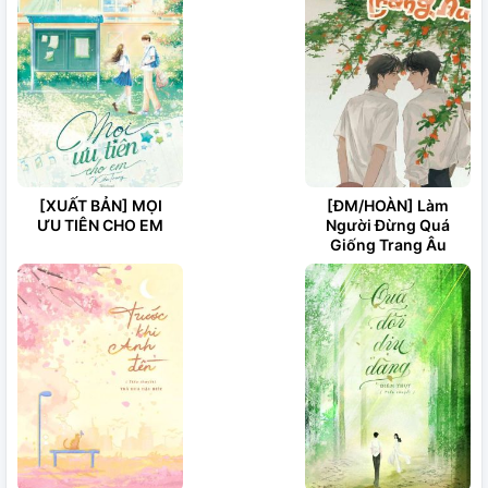
[XUẤT BẢN] MỌI
[ĐM/HOÀN] Làm
ƯU TIÊN CHO EM
Người Đừng Quá
Giống Trang Âu