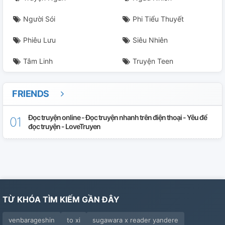
Người Sói
Phi Tiểu Thuyết
Phiêu Lưu
Siêu Nhiên
Tâm Linh
Truyện Teen
FRIENDS
Đọc truyện online - Đọc truyện nhanh trên điện thoại - Yêu để
đọc truyện - LoveTruyen
TỪ KHÓA TÌM KIẾM GẦN ĐÂY
venbarageshin
to xi
sugawara x reader yandere