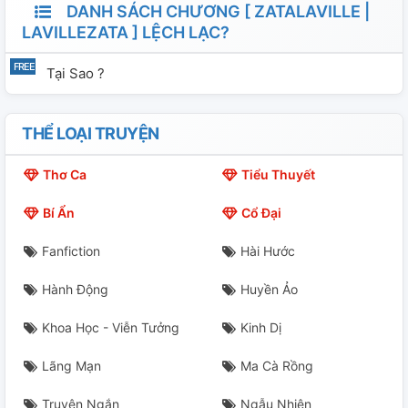
DANH SÁCH CHƯƠNG [ ZATALAVILLE |
LAVILLEZATA ] LỆCH LẠC?
Tại Sao ?
THỂ LOẠI TRUYỆN
Thơ Ca
Tiểu Thuyết
Bí Ẩn
Cổ Đại
Fanfiction
Hài Hước
Hành Động
Huyền Ảo
Khoa Học - Viễn Tưởng
Kinh Dị
Lãng Mạn
Ma Cà Rồng
Truyện Ngắn
Ngẫu Nhiên