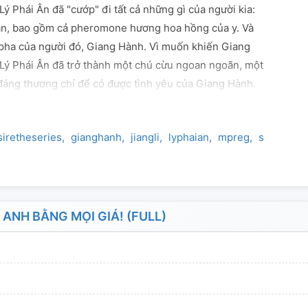
Lý Phái Ân đã "cướp" đi tất cả những gì của người kia:
hận, bao gồm cả pheromone hương hoa hồng của y. Và
lpha của người đó, Giang Hành. Vì muốn khiến Giang
Lý Phái Ân đã trở thành một chú cừu ngoan ngoãn, một
đáng thương chỉ để có được tình yêu của Giang Hành.
 hoa sơn chi từng bị hoa hồng che lấp kia, từ lâu đã
. Lý Phái Ân, cậu có biết không? Người bị cậu cướp đi
siretheseries
gianghanh
jiangli
lyphaian
mpreg
sinhtuvan
ột lần nữa tự sát không thành. Giang Hành, anh có biết
mơ một giấc mộng, trong mộng anh không còn yêu cậu
ư cậu, tham lam như cậu. Đáng thương như cậu, chân
Cậu yêu Giang Hành.
ANH BẰNG MỌI GIÁ! (FULL)