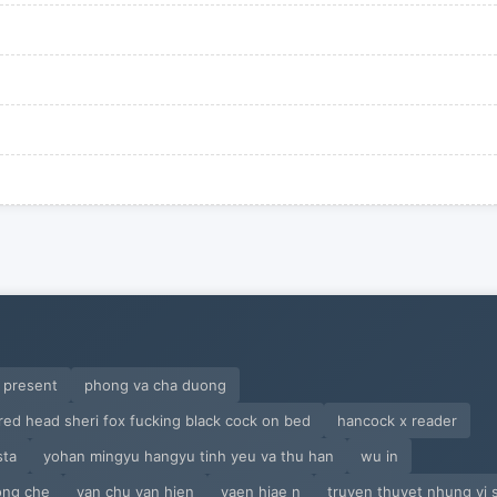
c present
phong va cha duong
red head sheri fox fucking black cock on bed
hancock x reader
sta
yohan mingyu hangyu tinh yeu va thu han
wu in
ong che
van chu van hien
vaen hiae n
truyen thuyet nhung vi 