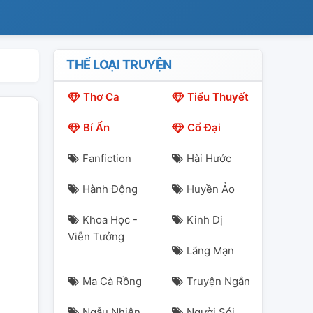
THỂ LOẠI TRUYỆN
Thơ Ca
Tiểu Thuyết
Bí Ẩn
Cổ Đại
Fanfiction
Hài Hước
Hành Động
Huyền Ảo
Khoa Học -
Kinh Dị
Viễn Tưởng
Lãng Mạn
Ma Cà Rồng
Truyện Ngắn
Ngẫu Nhiên
Người Sói