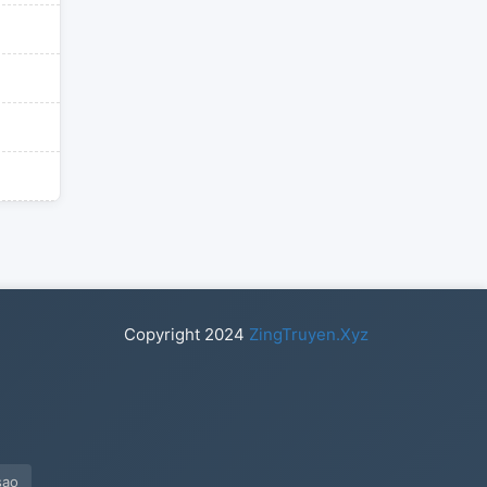
Copyright
2024
ZingTruyen.Xyz
sao