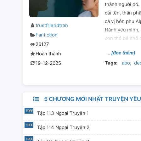
thành người đó. 
cái tên, thân p
cả vị hôn phu A
trustfriendtran
Hành yêu mình, 
Fanfiction
con thỏ bé nhỏ 
26127
Thế nhưng, hương
[đọc thêm]
Hoàn thành
âm thầm bung nở
Tags:
abo
de
19-12-2025
tin tức tố lại m
không? Cậu đã 
nữa. Ti tiện nh
thành như cậu. 
5 CHƯƠNG MỚI NHẤT TRUYỆN YÊU 
Tập 113 Ngoại Truyện 1
Tập 114 Ngoại Truyện 2