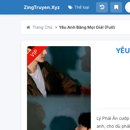
ZingTruyen.Xyz
Thể loại
Trang Chủ
Yêu Anh Bằng Mọi Giá! (Full)
YÊU
Lý Phái Ân cướp
anh, cho dù phải