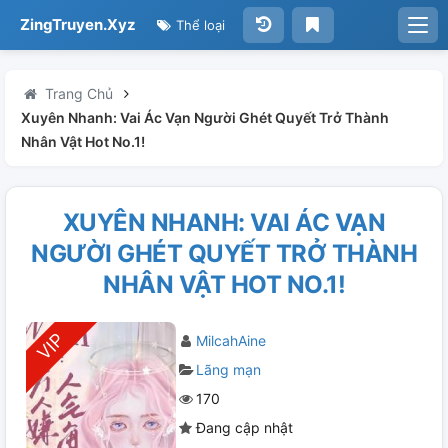
ZingTruyen.Xyz
Thể loại
Trang Chủ
Xuyên Nhanh: Vai Ác Vạn Người Ghét Quyết Trở Thành
Nhân Vật Hot No.1!
XUYÊN NHANH: VAI ÁC VẠN
NGƯỜI GHÉT QUYẾT TRỞ THÀNH
NHÂN VẬT HOT NO.1!
MilcahAine
Lãng mạn
170
Đang cập nhật