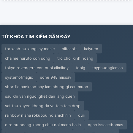
TỪ KHÓA TÌM KIẾM GẦN ĐÂY
tra xanh nu xung lay mosic
niltasoft
kaiyuen
cha me naruto con song
tro choi kinh hoang
tokyo revengers con nuoi allmikey
tepig
tayphuonglaman
systemofmagic
sone 948 missav
shortfic baeksoo hay lam nhung gi cau muon
sau khi van nguoi ghet dan lang quen
sat thu xuyen khong da vo tam tam drop
rainbow nisha rokubou no shichinin
ouri
o re nu hoang khong chiu noi manh ba la
ngan issaccthomas