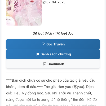
07-04-2026
30
lượt thích /
170
lượt đọc
Đọc Truyện
Danh sách chương
Bookmark
***Bản dịch chưa có sự cho phép của tác giả, yêu cầu
không đem đi đâu.*** Tác giả: Hàn yuu (寒yuu). Dịch
giả: Tiểu My đồng học. Sau khi Thời Vụ Thanh chết,
nàng được một kẻ tự xưng là "hệ thống" tìm đến. Kẻ đó
nói, chỉ cần tích đủ điểm độ hot, nàng liền có thể sống