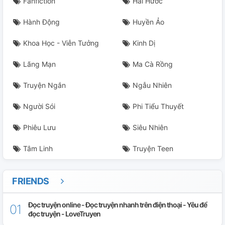
Fanfiction
Hài Hước
Vương Gia, Đừng Sủng Nữa: Đích Nữ Tuyệt Sắc Siêu
Hành Động
Huyền Ảo
Tàn Nhẫn. (16)
Khoa Học - Viễn Tưởng
Kinh Dị
Lãng Mạn
Ma Cà Rồng
Truyện Ngắn
Ngẫu Nhiên
Người Sói
Phi Tiểu Thuyết
Phiêu Lưu
Siêu Nhiên
Tâm Linh
Truyện Teen
FRIENDS
Đọc truyện online - Đọc truyện nhanh trên điện thoại - Yêu để
đọc truyện - LoveTruyen