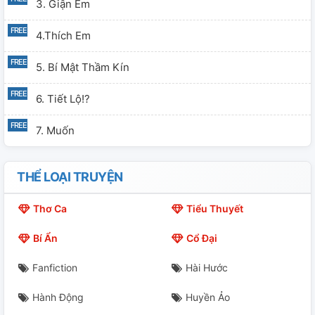
3. Giận Em
4.thích Em
5. Bí Mật Thầm Kín
6. Tiết Lộ!?
7. Muốn
THỂ LOẠI TRUYỆN
Thơ Ca
Tiểu Thuyết
Bí Ẩn
Cổ Đại
Fanfiction
Hài Hước
Hành Động
Huyền Ảo