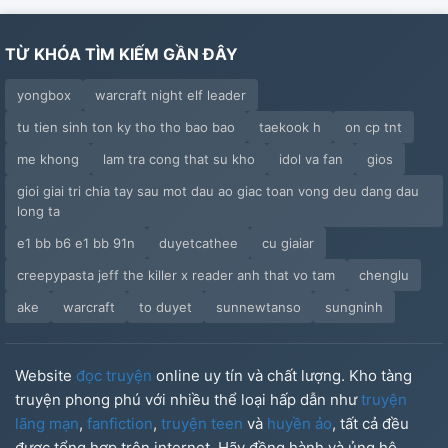
TỪ KHÓA TÌM KIẾM GẦN ĐÂY
yongbox
warcraft night elf leader
tu tien sinh ton ky tho tho bao bao
taekook h
on cp tnt
me khong
lam tra cong that su kho
idol va fan
gios
gioi giai tri chia tay sau mot dau ao giac toan vong deu dang dau
long ta
e1 bb b6 e1 bb 91n
duyetcathee
cu giaiar
creepypasta jeff the killer x reader anh that vo tam
chenglu
ake
warcraft
to duyet
sunnewtanso
sungninh
Website
đọc truyện
online uy tín và chất lượng. Kho tàng
truyện phong phú với nhiều thể loại hấp dẫn như
truyện
lãng mạn
,
fanfiction
,
truyện teen
và
huyền ảo
, tất cả đều
được tổng hợp trên internet. Hãy đồng hành và ủng hộ