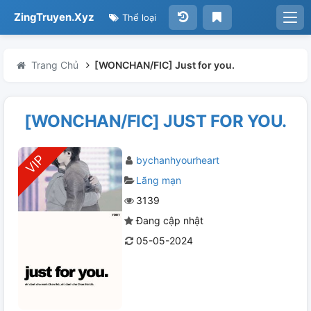
ZingTruyen.Xyz
Thể loại
Trang Chủ
[WONCHAN/FIC] Just for you.
[WONCHAN/FIC] JUST FOR YOU.
bychanhyourheart
Lãng mạn
3139
Đang cập nhật
05-05-2024