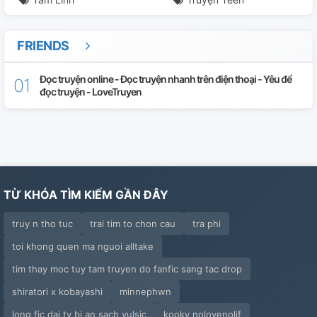
FRIENDS
Đọc truyện online - Đọc truyện nhanh trên điện thoại - Yêu để
đọc truyện - LoveTruyen
TỪ KHÓA TÌM KIẾM GẦN ĐÂY
truy n tho tuc
trai tim to chon cau
tra phi
toi khong quen ma nguoi alltake
tim thay moc tuy tam truyen do fanfic sang tac drop
shiratori x kobayashi
minnephwn
long fic dai ty bi an sach yulsic
kookv nolovenolif