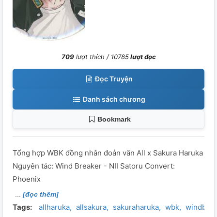
709
lượt thích /
10785
lượt đọc
Đọc Truyện
Danh sách chương
Bookmark
Tổng hợp WBK đồng nhân đoản văn All x Sakura Haruka
Nguyên tác: Wind Breaker - NII Satoru Convert:
Phoenix
[đọc thêm]
Tags:
allharuka
allsakura
sakuraharuka
wbk
windbrea