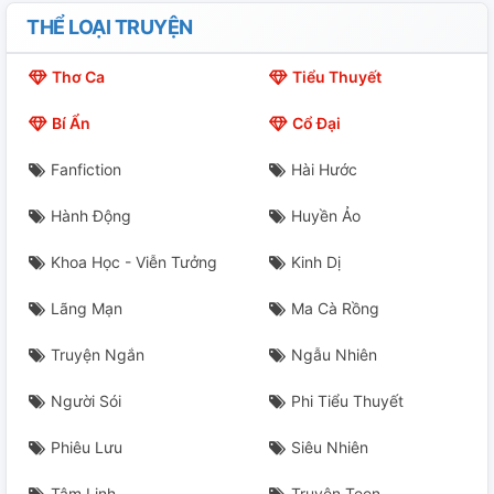
THỂ LOẠI TRUYỆN
Thơ Ca
Tiểu Thuyết
Bí Ẩn
Cổ Đại
Fanfiction
Hài Hước
Hành Động
Huyền Ảo
Khoa Học - Viễn Tưởng
Kinh Dị
Lãng Mạn
Ma Cà Rồng
Truyện Ngắn
Ngẫu Nhiên
Người Sói
Phi Tiểu Thuyết
Phiêu Lưu
Siêu Nhiên
Tâm Linh
Truyện Teen