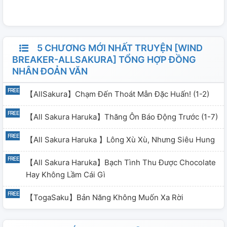
5 CHƯƠNG MỚI NHẤT TRUYỆN [WIND
BREAKER-ALLSAKURA] TỔNG HỢP ĐỒNG
NHÂN ĐOẢN VĂN
【AllSakura】Chạm Đến Thoát Mẫn Đặc Huấn! (1-2)
【All Sakura Haruka】Thăng Ôn Báo Động Trước (1-7)
【All Sakura Haruka 】Lông Xù Xù, Nhưng Siêu Hung
【All Sakura Haruka】Bạch Tình Thu Được Chocolate
Hay Không Lầm Cái Gì
【TogaSaku】Bản Năng Không Muốn Xa Rời