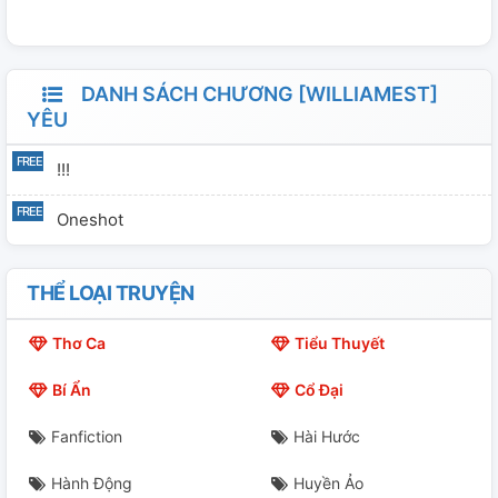
DANH SÁCH CHƯƠNG [WILLIAMEST]
YÊU
!!!
Oneshot
THỂ LOẠI TRUYỆN
Thơ Ca
Tiểu Thuyết
Bí Ẩn
Cổ Đại
Fanfiction
Hài Hước
Hành Động
Huyền Ảo