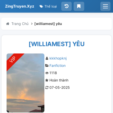
ZingTruyen.Xyz
Thể loại
Trang Chủ
[williamest] yêu
[WILLIAMEST] YÊU
kkkhopknj
Fanfiction
1118
Hoàn thành
07-05-2025