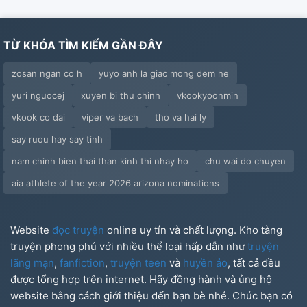
TỪ KHÓA TÌM KIẾM GẦN ĐÂY
zosan ngan co h
yuyo anh la giac mong dem he
yuri nguocej
xuyen bi thu chinh
vkookyoonmin
vkook co dai
viper va bach
tho va hai ly
say ruou hay say tinh
nam chinh bien thai than kinh thi nhay ho
chu wai do chuyen
aia athlete of the year 2026 arizona nominations
Website
đọc truyện
online uy tín và chất lượng. Kho tàng
truyện phong phú với nhiều thể loại hấp dẫn như
truyện
lãng mạn
,
fanfiction
,
truyện teen
và
huyền ảo
, tất cả đều
được tổng hợp trên internet. Hãy đồng hành và ủng hộ
website bằng cách giới thiệu đến bạn bè nhé. Chúc bạn có