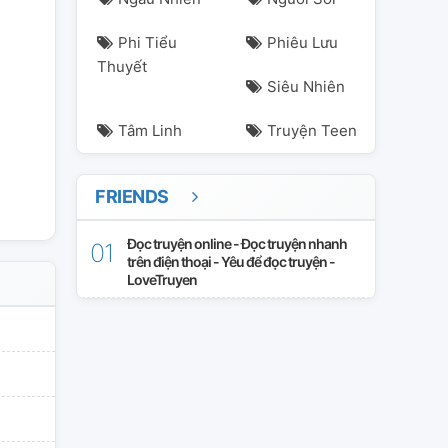
e
seongje
seongsi
seungsik
taevin
trigger
weakheroclas
Phi Tiểu
Phiêu Lưu
Thuyết
Siêu Nhiên
Tâm Linh
Truyện Teen
FRIENDS
Đọc truyện online - Đọc truyện nhanh
trên điện thoại - Yêu để đọc truyện -
LoveTruyen