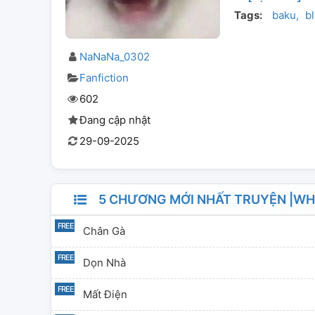
Tags:
baku
bl
NaNaNa_0302
Fanfiction
602
Đang cập nhật
29-09-2025
5 CHƯƠNG MỚI NHẤT TRUYỆN |WHC
Chân Gà
Dọn Nhà
Mất Điện