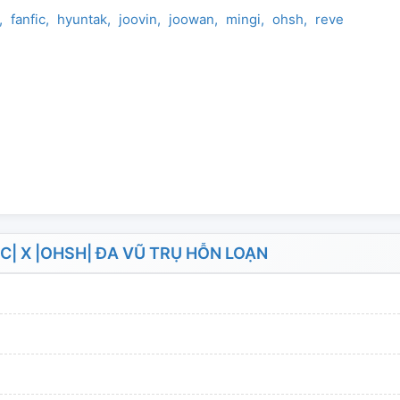
fanfic
hyuntak
joovin
joowan
mingi
ohsh
revengedlov
| X |OHSH| ĐA VŨ TRỤ HỖN LOẠN