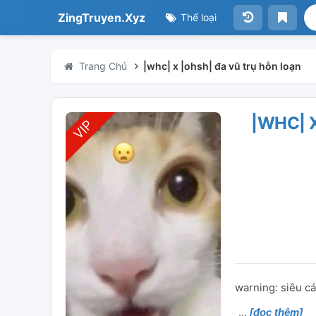
ZingTruyen.Xyz
Thể loại
Trang Chủ
|whc| x |ohsh| đa vũ trụ hỗn loạn
|WHC| 
warning: siêu c
[đọc thêm]