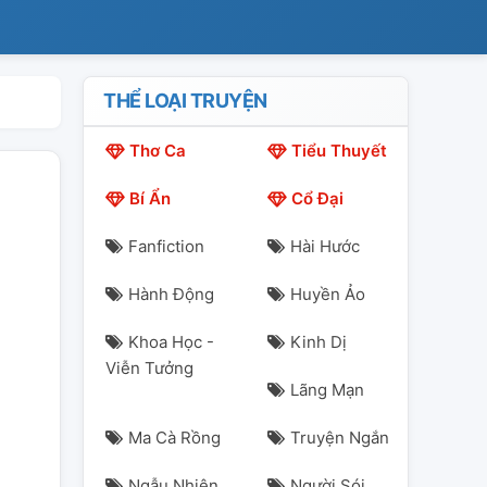
THỂ LOẠI TRUYỆN
Thơ Ca
Tiểu Thuyết
Bí Ẩn
Cổ Đại
Fanfiction
Hài Hước
Hành Động
Huyền Ảo
Khoa Học -
Kinh Dị
Viễn Tưởng
Lãng Mạn
Ma Cà Rồng
Truyện Ngắn
Ngẫu Nhiên
Người Sói