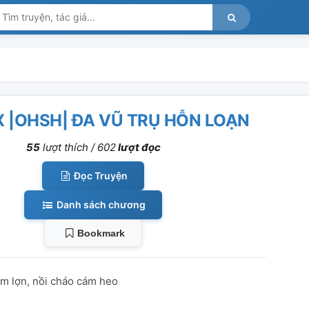
X |OHSH| ĐA VŨ TRỤ HỖN LOẠN
55
lượt thích /
602
lượt đọc
Đọc Truyện
Danh sách chương
Bookmark
ám lợn, nồi cháo cám heo