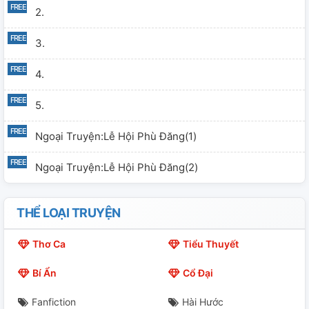
2.
3.
4.
5.
Ngoại Truyện:Lễ Hội Phù Đăng(1)
Ngoại Truyện:Lễ Hội Phù Đăng(2)
THỂ LOẠI TRUYỆN
Thơ Ca
Tiểu Thuyết
Bí Ẩn
Cổ Đại
Fanfiction
Hài Hước