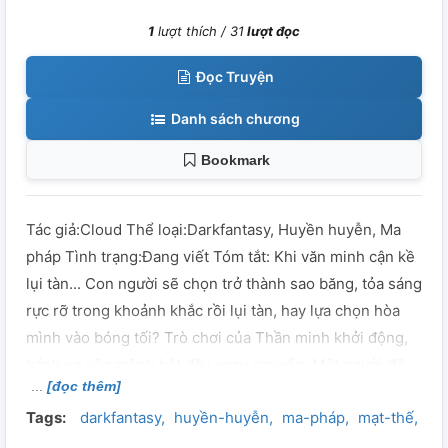
1
lượt thích /
31
lượt đọc
Đọc Truyện
Danh sách chương
Bookmark
Tác giả:Cloud Thể loại:Darkfantasy, Huyền huyễn, Ma
pháp Tình trạng:Đang viết Tóm tắt: Khi văn minh cận kề
lụi tàn... Con người sẽ chọn trở thành sao băng, tỏa sáng
rực rỡ trong khoảnh khắc rồi lụi tàn, hay lựa chọn hòa
mình vào bóng tối? Trò chơi của Thần minh khởi động,
bánh xe vận mệnh bắt đầu xoay chuyển. Một người đã
[đọc thêm]
trải qua vô số thống khổ, chứng kiến bóng tối vĩnh cửu,
Tags:
darkfantasy
huyền-huyễn
ma-pháp
mạt-thế
si
nhưng vẫn từng chạm tới một tia sáng nhỏ nhoi... cuối
cùng sẽ đưa ra lựa chọn như thế nào? @Bảo lưu mọi