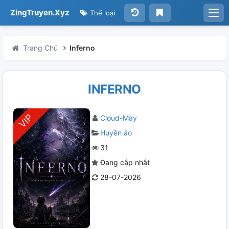
ZingTruyen.Xyz
Thể loại
Trang Chủ
Inferno
INFERNO
Cloud-May
Huyền ảo
31
Đang cập nhật
28-07-2026