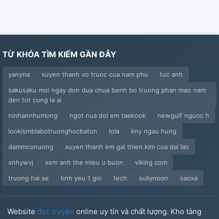
TỪ KHÓA TÌM KIẾM GẦN ĐÂY
yanyna
xuyen thanh vo truoc cua nam phu
tuc anh
sakusaku moi ngay don dua chua benh bo truong phan mao nam
den tot cung la ai
ninhannhumong
ngot nua doi em taekook
newgulf nguoc h
lookismblabotruonghocbaton
lola
kny ngau hung
dammconuong
xuyen thanh em gai thien kim cua dai lao
xnhywvj
xem anh the mieu u buon
viking com
truong hai se
tinh yeu 1 gio
tech
sullynoon
saoxa
Website
đọc truyện
online uy tín và chất lượng. Kho tàng