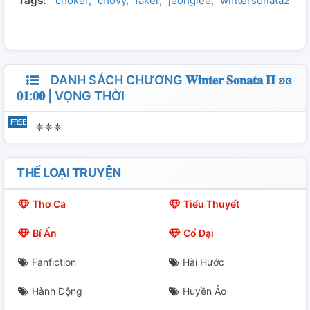
Tags:
choker
chovy
faker
jeonglee
wintersonata2
trở lại nơi đó, chỉ mong em người đứng chờ anh trong
mưa vẫn chính là em"
DANH SÁCH CHƯƠNG 𝐖𝐢𝐧𝐭𝐞𝐫 𝐒𝐨𝐧𝐚𝐭𝐚 𝐈𝐈 ʚɞ
𝟎𝟏:𝟎𝟎 | VỌNG THỜI
❈❈❈
THỂ LOẠI TRUYỆN
Thơ Ca
Tiểu Thuyết
Bí Ẩn
Cổ Đại
Fanfiction
Hài Hước
Hành Động
Huyền Ảo