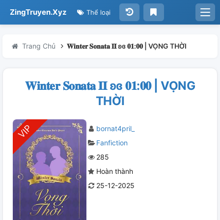
ZingTruyen.Xyz
Thể loại
Trang Chủ
𝐖𝐢𝐧𝐭𝐞𝐫 𝐒𝐨𝐧𝐚𝐭𝐚 𝐈𝐈 ʚɞ 𝟎𝟏:𝟎𝟎 | VỌNG THỜI
𝐖𝐢𝐧𝐭𝐞𝐫 𝐒𝐨𝐧𝐚𝐭𝐚 𝐈𝐈 ʚɞ 𝟎𝟏:𝟎𝟎 | VỌNG
THỜI
bornat4pril_
Fanfiction
285
Hoàn thành
25-12-2025