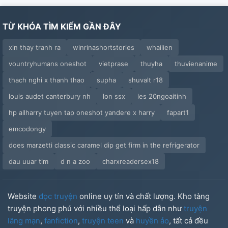
TỪ KHÓA TÌM KIẾM GẦN ĐÂY
xin thay tranh ra
winrinashortstories
whailien
vountryhumans oneshot
vietprase
thuyha
thuvienanime
thach nghi x thanh thao
supha
shuvalt r18
louis audet canterbury nh
lon ssx
les 20ngoaitinh
hp allharry tuyen tap oneshot yandere x harry
fapart1
emcodongy
does marzetti classic caramel dip get firm in the refrigerator
dau uuar tim
d n a zoo
charxreadersex18
Website
đọc truyện
online uy tín và chất lượng. Kho tàng
truyện phong phú với nhiều thể loại hấp dẫn như
truyện
lãng mạn
,
fanfiction
,
truyện teen
và
huyền ảo
, tất cả đều