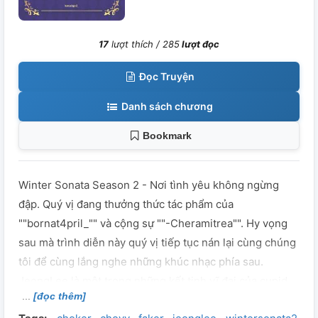
17
lượt thích /
285
lượt đọc
Đọc Truyện
Danh sách chương
Bookmark
Winter Sonata Season 2 - Nơi tình yêu không ngừng
đập. Quý vị đang thưởng thức tác phẩm của
""bornat4pril_"" và cộng sự ""-Cheramitrea"". Hy vọng
sau mà trình diễn này quý vị tiếp tục nán lại cùng chúng
tôi để cùng lắng nghe những khúc nhạc phía sau.
JeongLee là một trong những kết tinh vĩ đại của cupid.
[đọc thêm]
Cũng là bến đỗ tình yêu đẹp nhất. - V/A: "Anh đã quay