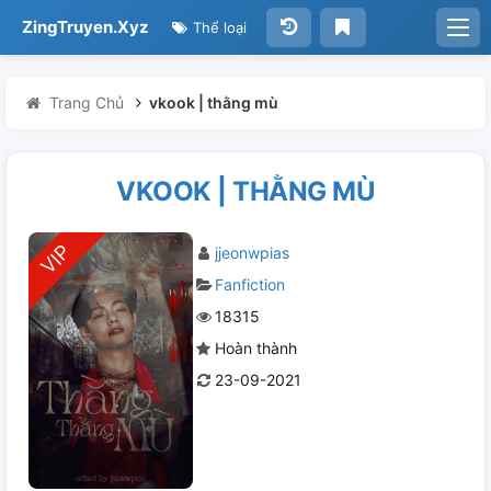
ZingTruyen.Xyz
Thể loại
Trang Chủ
vkook | thằng mù
VKOOK | THẰNG MÙ
jjeonwpias
Fanfiction
18315
Hoàn thành
23-09-2021