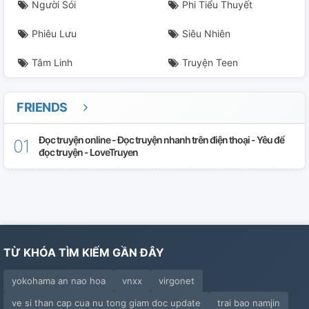
Người Sói
Phi Tiểu Thuyết
Phiêu Lưu
Siêu Nhiên
Tâm Linh
Truyện Teen
FRIENDS
Đọc truyện online - Đọc truyện nhanh trên điện thoại - Yêu để
đọc truyện - LoveTruyen
TỪ KHÓA TÌM KIẾM GẦN ĐÂY
yokohama an nao hoa
vnxx
virgonet
ve si than cap cua nu tong giam doc update
trai bao namjin