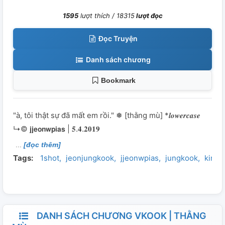
1595
lượt thích /
18315
lượt đọc
Đọc Truyện
Danh sách chương
Bookmark
"à, tôi thật sự đã mất em rồi." ❅ [thằng mù] *𝒍𝒐𝒘𝒆𝒓𝒄𝒂𝒔𝒆
↳© 𝗷𝗷𝗲𝗼𝗻𝘄𝗽𝗶𝗮𝘀 | 𝟓.𝟒.𝟐𝟎𝟏𝟗
[đọc thêm]
Tags:
1shot
jeonjungkook
jjeonwpias
jungkook
kimt
DANH SÁCH CHƯƠNG VKOOK | THẰNG