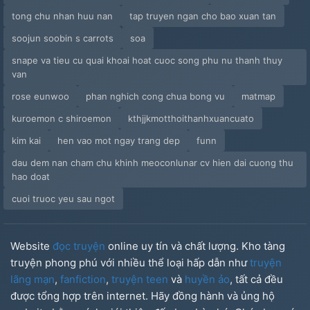
tong chu nhan huu nan
tap truyen ngan cho bao xuan tan
soojun soobin s carrots
soa
snape va tieu cu quai khoai hoat cuoc song phu nu thanh thuy
van
rose eunwoo
phan nghich cong chua bong vu
matmap
kuroemon c shiroemon
kthjjkmotthoithanhxuancuato
kim kai
hen vao mot ngay trang dep
funn
dau dem nan cham chu khinh meoconlunar cv hien dai cuong thu
hao doat
cuoi truoc yeu sau ngot
Website
đọc truyện
online uy tín và chất lượng. Kho tàng
truyện phong phú với nhiều thể loại hấp dẫn như
truyện
lãng mạn
,
fanfiction
,
truyện teen
và
huyền ảo
, tất cả đều
được tổng hợp trên internet. Hãy đồng hành và ủng hộ