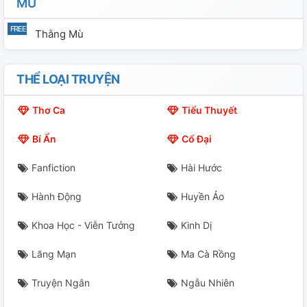
MÙ
Thằng Mù
THỂ LOẠI TRUYỆN
Thơ Ca
Tiểu Thuyết
Bí Ẩn
Cổ Đại
Fanfiction
Hài Hước
Hành Động
Huyền Ảo
Khoa Học - Viễn Tưởng
Kinh Dị
Lãng Mạn
Ma Cà Rồng
Truyện Ngắn
Ngẫu Nhiên