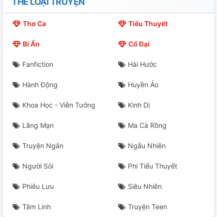
THỂ LOẠI TRUYỆN
Thơ Ca
Tiểu Thuyết
Bí Ẩn
Cổ Đại
Fanfiction
Hài Hước
Hành Động
Huyền Ảo
Khoa Học - Viễn Tưởng
Kinh Dị
Lãng Mạn
Ma Cà Rồng
Truyện Ngắn
Ngẫu Nhiên
Người Sói
Phi Tiểu Thuyết
Phiêu Lưu
Siêu Nhiên
Tâm Linh
Truyện Teen