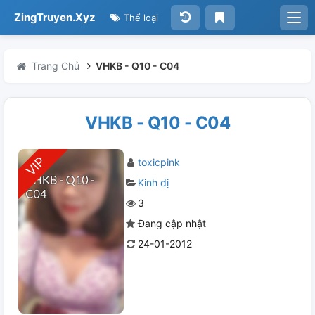
ZingTruyen.Xyz
Thể loại
Trang Chủ
VHKB - Q10 - C04
VHKB - Q10 - C04
toxicpink
Kinh dị
3
Đang cập nhật
24-01-2012