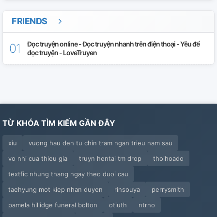
FRIENDS
Đọc truyện online - Đọc truyện nhanh trên điện thoại - Yêu để
đọc truyện - LoveTruyen
TỪ KHÓA TÌM KIẾM GẦN ĐÂY
xiu
vuong hau den tu chin tram ngan trieu nam sau
vo nhi cua thieu gia
truyn hentai tm drop
thoihoado
textfic nhung thang ngay theo duoi cau
taehyung mot kiep nhan duyen
rinsouya
perrysmith
pamela hillidge funeral bolton
otiuth
ntrno