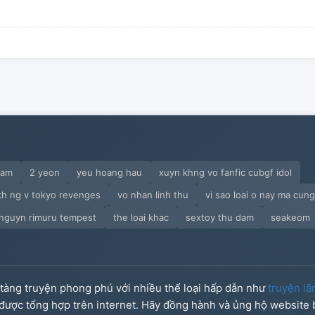
nam
2 yeon
yeu hoang hau
xuyn khng vo fanfic cubgf idol
kh ng v tokyo revenges
vo nhan linh thu
vi sao loai o nay ma cung
 nguyn rimuru tempest
the loai khac
sextoy thu dam
seakeom
o tàng truyện phong phú với nhiều thể loại hấp dẫn như
truyện lã
u được tổng hợp trên internet. Hãy đồng hành và ủng hộ website