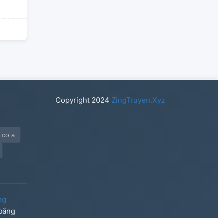
Copyright
2024
ZingTruyen.Xyz
 co a
ng
 bằng