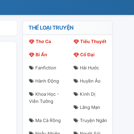
THỂ LOẠI TRUYỆN
Thơ Ca
Tiểu Thuyết
Bí Ẩn
Cổ Đại
Fanfiction
Hài Hước
Hành Động
Huyền Ảo
Khoa Học -
Kinh Dị
Viễn Tưởng
Lãng Mạn
Ma Cà Rồng
Truyện Ngắn
Ngẫu Nhiên
Người Sói