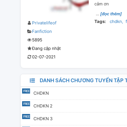
cảm ơn
[đọc thêm]
Tags:
chdkn
Privatelifeof
Fanfiction
5895
Đang cập nhật
02-07-2021
DANH SÁCH CHƯƠNG TUYỂN TẬP T
CHDKN
CHDKN 2
CHDKN 3