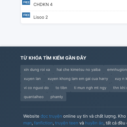
CHDKN 4
Lisoo 2
TỪ KHÓA TÌM KIẾM GẦN ĐÂY
xin dung roi xa
hai che kimetsu no yaiba
emnhugio
xuyen lan
xuyen khong lam em gai cua harry
xuy n 
vi co nguoi do
to tibn
ti mun ngh mt ngy
thn khi
quantaiheo
phamly
Website
đọc truyện
online uy tín và chất lượng. Kh
mạn
,
fanfiction
,
truyện teen
và
huyền ảo
, tất cả đề