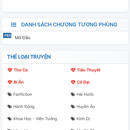
quen, từ gặp gỡ đến chia xa, sau hai lần lỡ hẹn với thời
gian, cuối cùng cũng có cơ hội trở về bên nhau.
DANH SÁCH CHƯƠNG TƯƠNG PHÙNG
Mở Đầu
THỂ LOẠI TRUYỆN
Thơ Ca
Tiểu Thuyết
Bí Ẩn
Cổ Đại
Fanfiction
Hài Hước
Hành Động
Huyền Ảo
Khoa Học - Viễn Tưởng
Kinh Dị