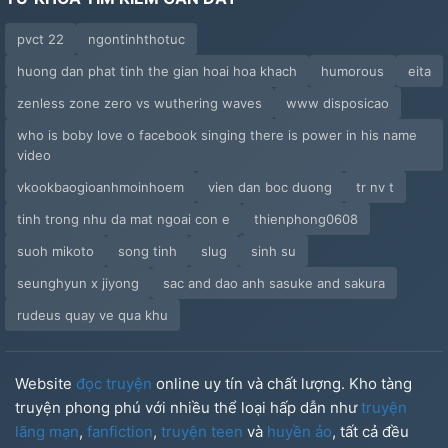
pvct 22
ngontinhthotuc
huong dan phat tinh the gian hoai hoa khach
humorous
eita
zenless zone zero vs wuthering waves
www disposicao
who is boby love o facebook singing there is power in his name
video
vkookbaogioanhmoinhoem
vien dan boc duong
tr nv t
tinh trong nhu da mat ngoai con e
thienphong0608
suoh mikoto
song tinh
slug
sinh su
seunghyun x jiyong
sac and dao anh sasuke and sakura
rudeus quay ve qua khu
Website
đọc truyện
online uy tín và chất lượng. Kho tàng
truyện phong phú với nhiều thể loại hấp dẫn như
truyện
lãng mạn
,
fanfiction
,
truyện teen
và
huyền ảo
, tất cả đều