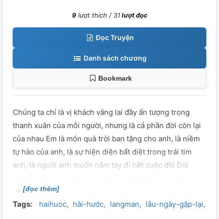
9
lượt thích /
31
lượt đọc
Đọc Truyện
Danh sách chương
Bookmark
Chúng ta chỉ là vị khách vãng lai đầy ấn tượng trong
thanh xuân của mỗi người, nhưng là cả phần đời còn lại
của nhau Em là món quà trời ban tặng cho anh, là niềm
tự hào của anh, là sự hiện diện bất diệt trong trái tim
anh, là người anh muốn nắm tay đi hết cuộc đời Đời
người có mấy cái 8 năm, mấy lần 10 năm, vì vậy, anh
[đọc thêm]
không muốn lãng phí bất cứ giây phút nào để được bên
Tags:
haihuoc
hài-hước
langman
lâu-ngày-gặp-lại
lã
em. ---------- Chuyện tình của hai người hàng xóm
từng đi ngang qua tuổi trẻ của nhau. Từ xa lạ đến thân