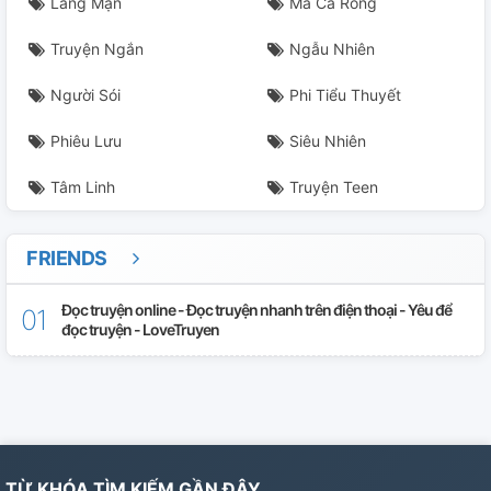
Lãng Mạn
Ma Cà Rồng
Truyện Ngắn
Ngẫu Nhiên
Người Sói
Phi Tiểu Thuyết
Phiêu Lưu
Siêu Nhiên
Tâm Linh
Truyện Teen
FRIENDS
Đọc truyện online - Đọc truyện nhanh trên điện thoại - Yêu để
đọc truyện - LoveTruyen
TỪ KHÓA TÌM KIẾM GẦN ĐÂY