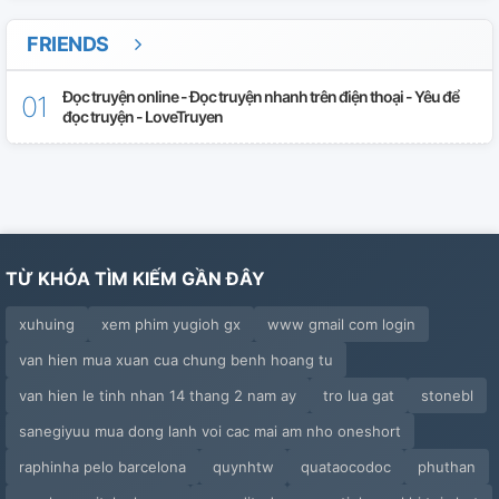
Chap 32: Chúng Ta Về Nhà Nhé
FRIENDS
Chap 33: Học Cũng Là Một Nghệ Thuật
Đọc truyện online - Đọc truyện nhanh trên điện thoại - Yêu để
đọc truyện - LoveTruyen
Chap 34: Cô Đơn Vẫy Gọi
Chap 35: Làm Rõ Mọi Chuyện
Chap 36: Mỗi Người Một Tính
TỪ KHÓA TÌM KIẾM GẦN ĐÂY
Chap 37: Nội Tâm Của Tôn Ngộ Không
xuhuing
xem phim yugioh gx
www gmail com login
Chap 38: Nội Tâm Tuyết
van hien mua xuan cua chung benh hoang tu
Chap 39: Na Tra
van hien le tinh nhan 14 thang 2 nam ay
tro lua gat
stonebl
Chap 40: Phản Công
sanegiyuu mua dong lanh voi cac mai am nho oneshort
raphinha pelo barcelona
quynhtw
quataocodoc
phuthan
Chap 41: Mê Hoặc