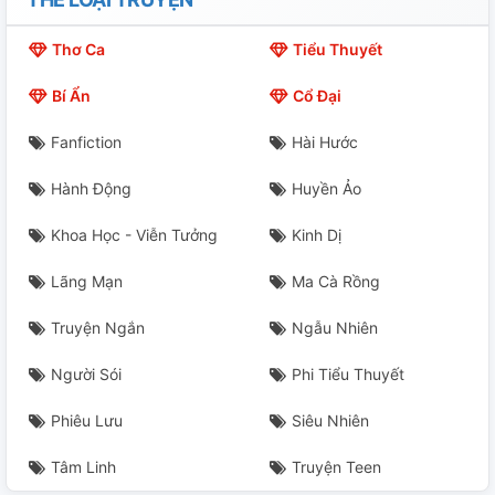
Chap 22: Trong 3 Người Ai Là Thầy Của Ta
Thơ Ca
Tiểu Thuyết
Chap 23: Phá Hủy Tất Cả
Bí Ẩn
Cổ Đại
Chap 24: Lúc Gặp Lại
Fanfiction
Hài Hước
Chap 25: Sự Thay Đổi Bất Ngờ
Hành Động
Huyền Ảo
Chap 26: Lam Ly Với Ngộ Không
Khoa Học - Viễn Tưởng
Kinh Dị
Chap 27: Tôn Ngộ Không Phản Công
Lãng Mạn
Ma Cà Rồng
Chap 28: Thích Ta Đi
Truyện Ngắn
Ngẫu Nhiên
Chap 29: Nguy Cơ Mới
Người Sói
Phi Tiểu Thuyết
Phiêu Lưu
Siêu Nhiên
Chap 30: Tập Kích Bất Ngờ Ắt Tự Diệt
Tâm Linh
Truyện Teen
Chap 31: Ngộ Không Mất Trí Nhớ