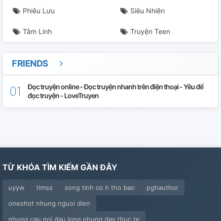
Phiêu Lưu
Siêu Nhiên
Tâm Linh
Truyện Teen
FRIENDS
Đọc truyện online - Đọc truyện nhanh trên điện thoại - Yêu để
đọc truyện - LoveTruyen
TỪ KHÓA TÌM KIẾM GẦN ĐÂY
uyyw
timss
song tinh co h tho bao
pghauthor
oneshot nhung nguoi dien
nhung cau noi dau long nhung day thuc te