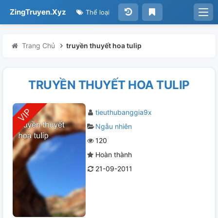
ZingTruyen.Xyz
Thể loại
Trang Chủ
truyền thuyết hoa tulip
TRUYỀN THUYẾT HOA TULIP
tieuthubanggia9x
Ngẫu nhiên
120
Hoàn thành
21-09-2011