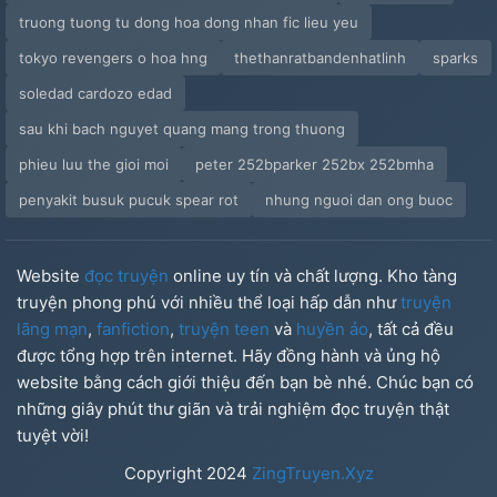
truong tuong tu dong hoa dong nhan fic lieu yeu
tokyo revengers o hoa hng
thethanratbandenhatlinh
sparks
soledad cardozo edad
sau khi bach nguyet quang mang trong thuong
phieu luu the gioi moi
peter 252bparker 252bx 252bmha
penyakit busuk pucuk spear rot
nhung nguoi dan ong buoc
Website
đọc truyện
online uy tín và chất lượng. Kho tàng
truyện phong phú với nhiều thể loại hấp dẫn như
truyện
lãng mạn
,
fanfiction
,
truyện teen
và
huyền ảo
, tất cả đều
được tổng hợp trên internet. Hãy đồng hành và ủng hộ
website bằng cách giới thiệu đến bạn bè nhé. Chúc bạn có
những giây phút thư giãn và trải nghiệm đọc truyện thật
tuyệt vời!
Copyright
2024
ZingTruyen.Xyz