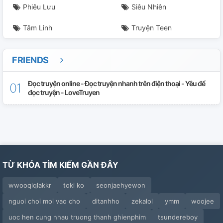
Phiêu Lưu
Siêu Nhiên
Tâm Linh
Truyện Teen
FRIENDS
Đọc truyện online - Đọc truyện nhanh trên điện thoại - Yêu để
đọc truyện - LoveTruyen
TỪ KHÓA TÌM KIẾM GẦN ĐÂY
wwooqlqlakkr
toki ko
seonjaehyewon
nguoi choi moi vao cho
ditanhho
zekalol
ymm
woojee
uoc hen cung nhau truong thanh ghienphim
tsundereboy