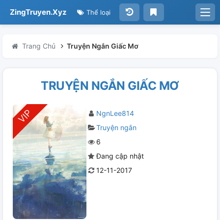
ZingTruyen.Xyz
Thể loại
Trang Chủ
Truyện Ngắn Giấc Mơ
TRUYỆN NGẮN GIẤC MƠ
NgnLee814
Truyện ngắn
6
Đang cập nhật
12-11-2017