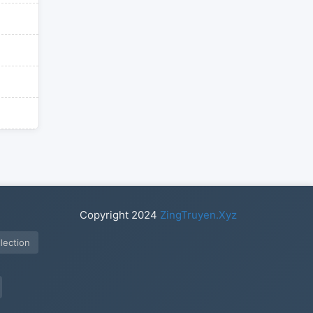
Copyright
2024
ZingTruyen.Xyz
lection