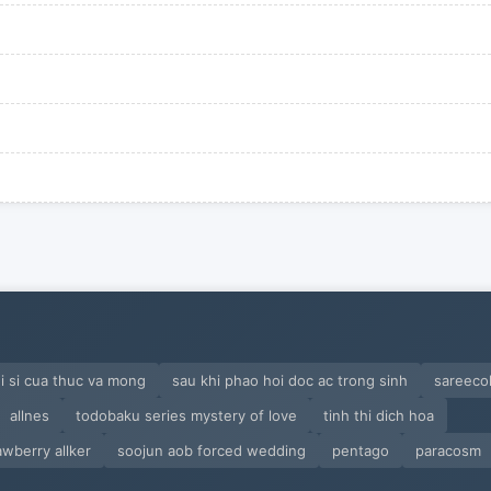
hi si cua thuc va mong
sau khi phao hoi doc ac trong sinh
sareecol
allnes
todobaku series mystery of love
tinh thi dich hoa
awberry allker
soojun aob forced wedding
pentago
paracosm