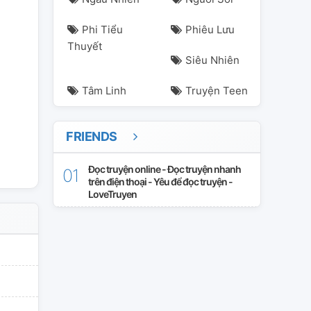
Phi Tiểu
Phiêu Lưu
Thuyết
Siêu Nhiên
Tâm Linh
Truyện Teen
FRIENDS
n
sung
trinhthám
Đọc truyện online - Đọc truyện nhanh
trên điện thoại - Yêu để đọc truyện -
LoveTruyen