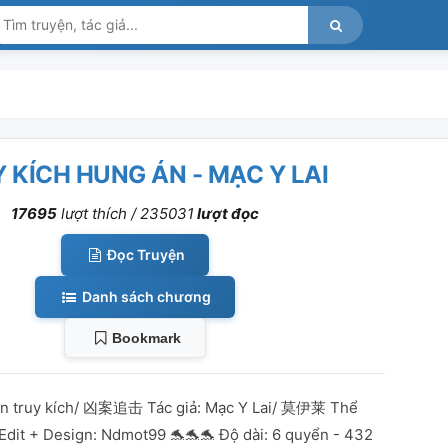
 KÍCH HUNG ÁN - MẠC Y LAI
17695
lượt thích /
235031
lượt đọc
Đọc Truyện
Danh sách chương
Bookmark
án truy kích/ 凶案追击 Tác giả: Mạc Y Lai/ 莫伊莱 Thể
 Edit + Design: Ndmot99 🐬🐬🐬 Độ dài: 6 quyển - 432