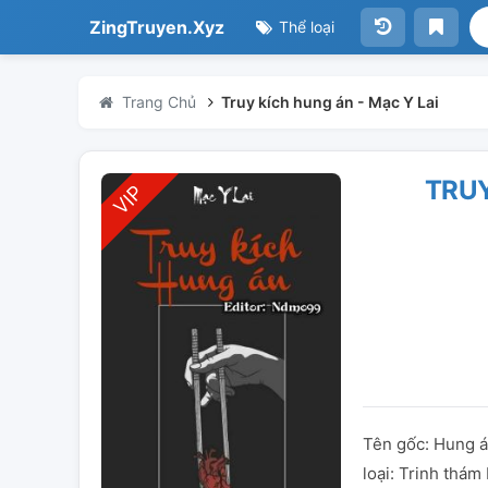
ZingTruyen.Xyz
Thể loại
Trang Chủ
Truy kích hung án - Mạc Y Lai
TRUY
Tên gốc: Hung 
loại: Trinh thám