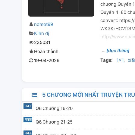
chương Quyển 1
Quyển 4: 80 ch
convert: https:
ndmot99
WK3KrHCVfDtMz
Kinh dị
http://www.quanb
235031
chắc chỉ là tin 
[đọc thêm]
Hoàn thành
mặt nạ hoa lệ có
Tags:
1x1
bíẩ
19-04-2026
định phải rửa sạ
có nhân tính và
hai mắt. . . . . 
5 CHƯƠNG MỚI NHẤT TRUYỆN TRUY
Q6.Chương 16-20
Q6.Chương 21-25