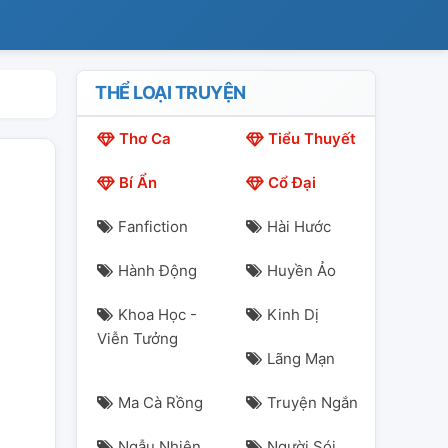
THỂ LOẠI TRUYỆN
Thơ Ca
Tiểu Thuyết
Bí Ẩn
Cổ Đại
Fanfiction
Hài Hước
Hành Động
Huyền Ảo
Khoa Học -
Kinh Dị
Viễn Tưởng
Lãng Mạn
Ma Cà Rồng
Truyện Ngắn
Ngẫu Nhiên
Người Sói