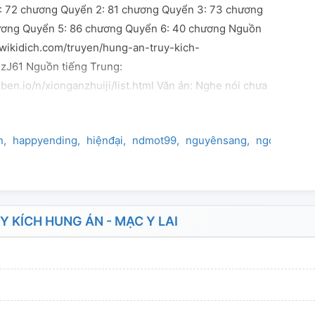
: 72 chương Quyển 2: 81 chương Quyển 3: 73 chương
ương Quyển 5: 86 chương Quyển 6: 40 chương Nguồn
//wikidich.com/truyen/hung-an-truy-kich-
J61 Nguồn tiếng Trung:
en.io/n/xionganzhuiji/list.html Văn án: Nghe nói chưa
đồn, Mắt thấy không nhất định là sự thật. Phía sau chiếc
 lẽ là bộ mặt dữ tợn, Muốn nhìn thấy chân tướng nhất
n
happyending
hiệnđại
ndmot99
nguyênsang
ngọt
pháá
ch lớp son phấn. Đằng sau sự thật không ngờ tới, Luôn
 tâm hồn vặn vẹo. Muốn nhìn qua sương mù, Xin mở to
. Nhảy hố: 30/08/2019
 KÍCH HUNG ÁN - MẠC Y LAI