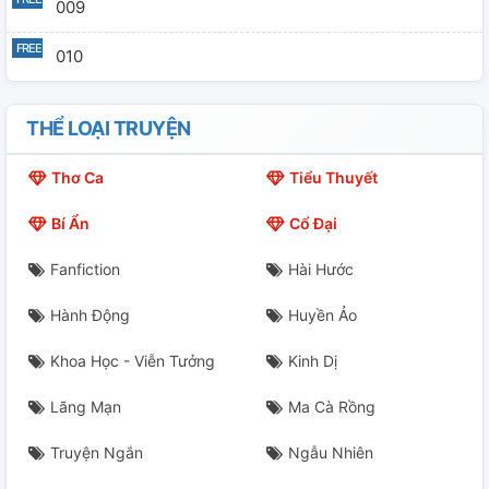
009
010
THỂ LOẠI TRUYỆN
Thơ Ca
Tiểu Thuyết
Bí Ẩn
Cổ Đại
Fanfiction
Hài Hước
Hành Động
Huyền Ảo
Khoa Học - Viễn Tưởng
Kinh Dị
Lãng Mạn
Ma Cà Rồng
Truyện Ngắn
Ngẫu Nhiên