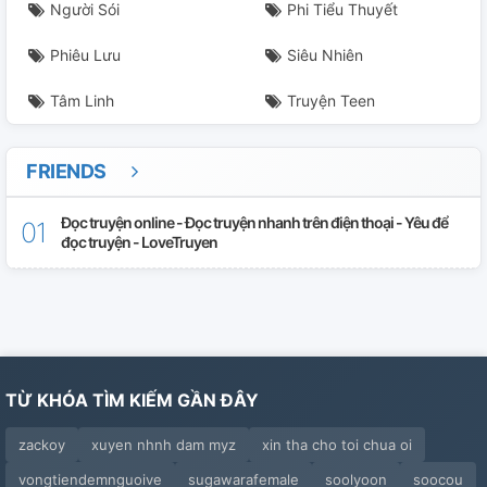
Người Sói
Phi Tiểu Thuyết
Phiêu Lưu
Siêu Nhiên
Tâm Linh
Truyện Teen
FRIENDS
Đọc truyện online - Đọc truyện nhanh trên điện thoại - Yêu để
đọc truyện - LoveTruyen
TỪ KHÓA TÌM KIẾM GẦN ĐÂY
zackoy
xuyen nhnh dam myz
xin tha cho toi chua oi
vongtiendemnguoive
sugawarafemale
soolyoon
soocou