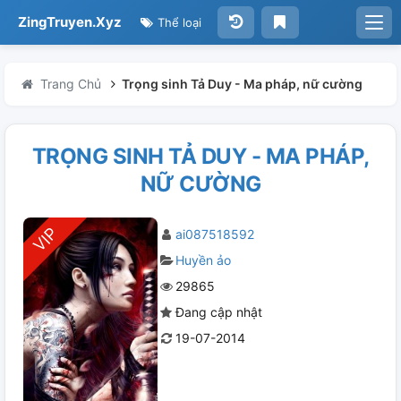
ZingTruyen.Xyz
Thể loại
Trang Chủ
Trọng sinh Tả Duy - Ma pháp, nữ cường
TRỌNG SINH TẢ DUY - MA PHÁP,
NỮ CƯỜNG
ai087518592
Huyền ảo
29865
Đang cập nhật
19-07-2014