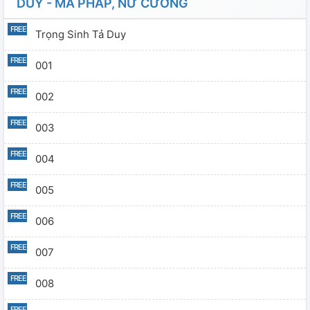
DUY - MA PHÁP, NỮ CƯỜNG
Trọng Sinh Tả Duy
001
002
003
004
005
006
007
008