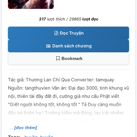
317
lượt thích /
29865
lượt đọc
Đọc Truyện
Danh sách chương
Bookmark
Tác giả: Thương Lan Chỉ Qua Converter: tamquay
Nguồn: tangthuvien Văn án: Đại đạo 3000, tinh khung vũ
nội, thiên tài đầy đất đi, cường giả như cẩu Phật viết
"Giết người không tốt, không tốt " Tả Duy càng muốn
độc bá thiên hạ ! Trường kiếm mà đứng, tay trái nhiễm
huyết, tay phải niêm hoa, Tả Duy cười đầy mặt sáng lạn
[đọc thêm]
"Xin hỏi các hạ, ngươi muốn chết như thế nào tới?" Phật