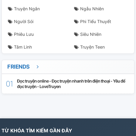
Truyện Ngắn
Ngẫu Nhiên
Người Sói
Phi Tiểu Thuyết
Phiêu Lưu
Siêu Nhiên
Tâm Linh
Truyện Teen
FRIENDS
Đọc truyện online - Đọc truyện nhanh trên điện thoại - Yêu để
đọc truyện - LoveTruyen
TỪ KHÓA TÌM KIẾM GẦN ĐÂY