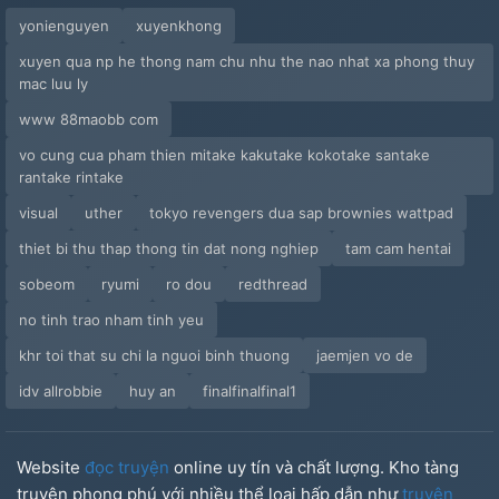
yonienguyen
xuyenkhong
xuyen qua np he thong nam chu nhu the nao nhat xa phong thuy
mac luu ly
www 88maobb com
vo cung cua pham thien mitake kakutake kokotake santake
rantake rintake
visual
uther
tokyo revengers dua sap brownies wattpad
thiet bi thu thap thong tin dat nong nghiep
tam cam hentai
sobeom
ryumi
ro dou
redthread
no tinh trao nham tinh yeu
khr toi that su chi la nguoi binh thuong
jaemjen vo de
idv allrobbie
huy an
finalfinalfinal1
Website
đọc truyện
online uy tín và chất lượng. Kho tàng
truyện phong phú với nhiều thể loại hấp dẫn như
truyện