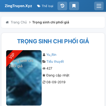
ZingTruyen.Xyz
Thể loại
Trang Chủ
Trọng sinh chi phối giả
TRỌNG SINH CHI PHỐI GIẢ
Yu_Rin
Tiểu thuyết
427
Đang cập nhật
08-09-2019