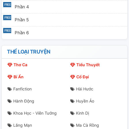
Phần 4
Phần 5
Phần 6
THỂ LOẠI TRUYỆN
Thơ Ca
Tiểu Thuyết
Bí Ẩn
Cổ Đại
Fanfiction
Hài Hước
Hành Động
Huyền Ảo
Khoa Học - Viễn Tưởng
Kinh Dị
Lãng Mạn
Ma Cà Rồng